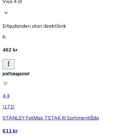
Visa 4 st
Erbjudanden utan direktlänk
fr.
462 kr
4.4
(
171
)
STANLEY FatMax TSTAK III Sortimentlåda
611 kr