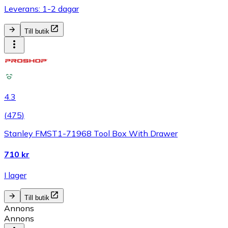
Leverans: 1-2 dagar
Till butik
4.3
(
475
)
Stanley FMST1-71968 Tool Box With Drawer
710 kr
I lager
Till butik
Annons
Annons