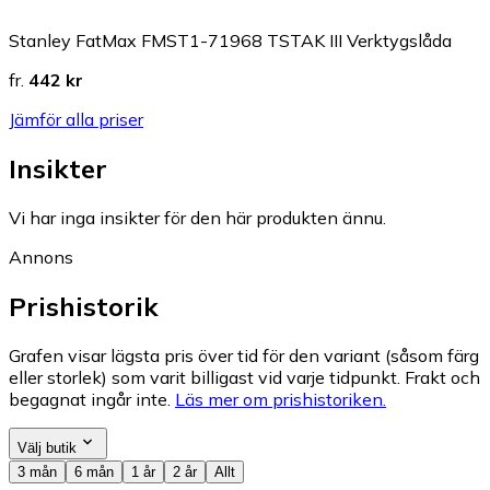
Stanley FatMax FMST1-71968 TSTAK III Verktygslåda
fr.
442 kr
Jämför alla priser
Insikter
Vi har inga insikter för den här produkten ännu.
Annons
Prishistorik
Grafen visar lägsta pris över tid för den variant (såsom färg
eller storlek) som varit billigast vid varje tidpunkt. Frakt och
begagnat ingår inte.
Läs mer om prishistoriken.
Välj butik
3 mån
6 mån
1 år
2 år
Allt