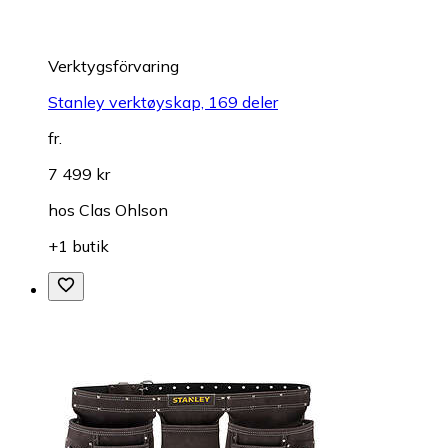
Verktygsförvaring
Stanley verktøyskap, 169 deler
fr.
7 499 kr
hos
Clas Ohlson
+1 butik