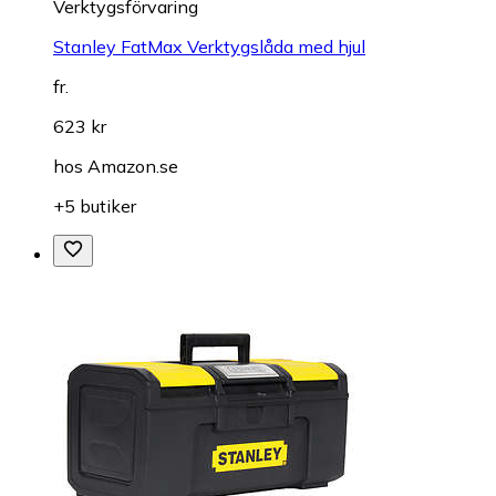
Verktygsförvaring
Stanley FatMax Verktygslåda med hjul
fr.
623 kr
hos
Amazon.se
+5 butiker