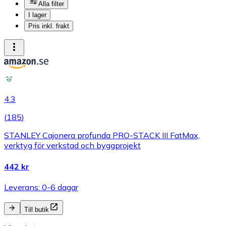
Alla filter
I lager
Pris inkl. frakt
4.3
(
185
)
STANLEY Cajonera profunda PRO-STACK III FatMax,
verktyg för verkstad och byggprojekt
442 kr
Leverans: 0-6 dagar
Till butik