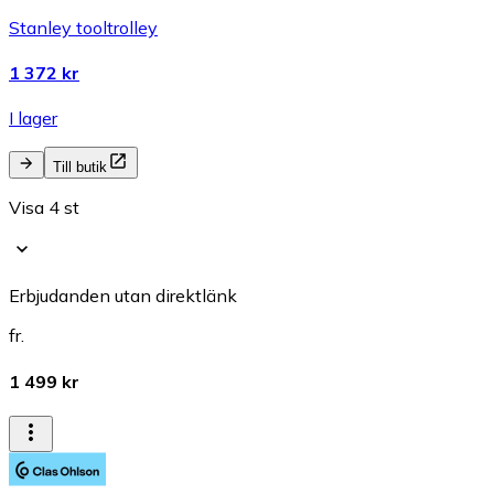
Stanley tooltrolley
1 372 kr
I lager
Till butik
Visa 4 st
Erbjudanden utan direktlänk
fr.
1 499 kr