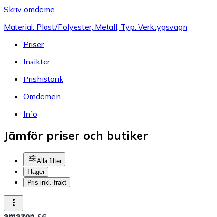
Skriv omdöme
Material: Plast/Polyester, Metall, Typ: Verktygsvagn
Priser
Insikter
Prishistorik
Omdömen
Info
Jämför priser och butiker
Alla filter
I lager
Pris inkl. frakt