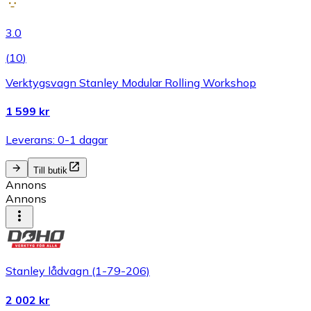
3.0
(
10
)
Verktygsvagn Stanley Modular Rolling Workshop
1 599 kr
Leverans: 0-1 dagar
Till butik
Annons
Annons
Stanley lådvagn (1-79-206)
2 002 kr