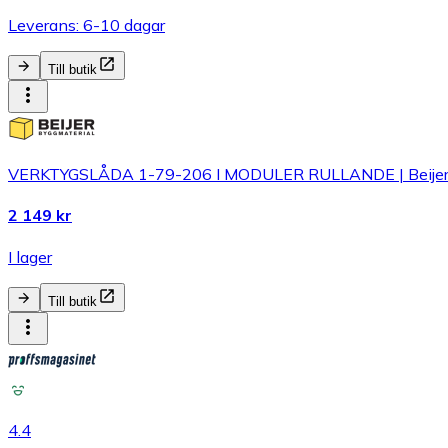
Leverans: 6-10 dagar
Till butik
VERKTYGSLÅDA 1-79-206 I MODULER RULLANDE | Beijerb
2 149 kr
I lager
Till butik
4.4