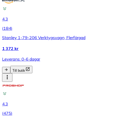
4.3
(
184
)
Stanley 1-79-206 Verktygsvagn, Flerfärgad
1 372 kr
Leverans: 0-6 dagar
Till butik
4.3
(
475
)