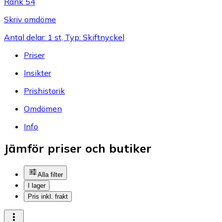
Rank 54
Skriv omdöme
Antal delar: 1 st, Typ: Skiftnyckel
Priser
Insikter
Prishistorik
Omdömen
Info
Jämför priser och butiker
Alla filter
I lager
Pris inkl. frakt