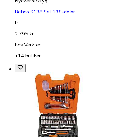
Nyckelverktyg
Bahco S138 Set 138-delar
fr.
2 795 kr
hos
Verkter
+14 butiker