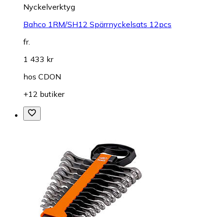
Nyckelverktyg
Bahco 1RM/SH12 Spärrnyckelsats 12pcs
fr.
1 433 kr
hos
CDON
+12 butiker