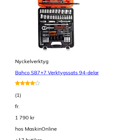
Nyckelverktyg
Bahco S87+7 Verktygssats 94-delar
(
1
)
fr.
1 790 kr
hos
MaskinOnline
+17 butiker