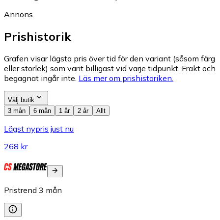
Annons
Prishistorik
Grafen visar lägsta pris över tid för den variant (såsom färg
eller storlek) som varit billigast vid varje tidpunkt. Frakt och
begagnat ingår inte.
Läs mer om prishistoriken.
Välj butik
3 mån
6 mån
1 år
2 år
Allt
Lägst nypris just nu
268 kr
Pristrend
3
mån