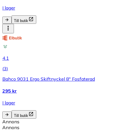
I lager
Till butik
4.1
(
3
)
Bahco 9031 Ergo Skiftnyckel 8" Fosfaterad
295 kr
I lager
Till butik
Annons
Annons