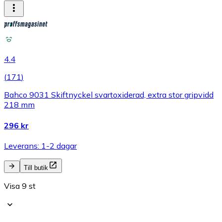
4.4
(
171
)
Bahco 9031 Skiftnyckel svartoxiderad, extra stor gripvidd
218 mm
296 kr
Leverans: 1-2 dagar
Till butik
Visa 9 st