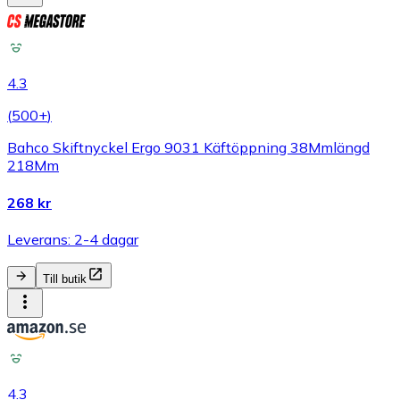
4.3
(
500+
)
Bahco Skiftnyckel Ergo 9031 Käftöppning 38Mmlängd
218Mm
268 kr
Leverans: 2-4 dagar
Till butik
4.3