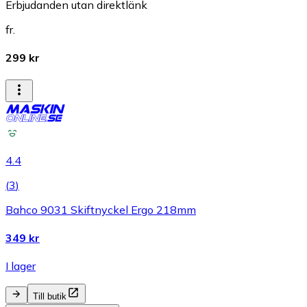
Erbjudanden utan direktlänk
fr.
299 kr
4.4
(
3
)
Bahco 9031 Skiftnyckel Ergo 218mm
349 kr
I lager
Till butik