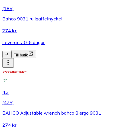
(
185
)
Bahco 9031 rullgaffelnyckel
274 kr
Leverans: 0-6 dagar
Till butik
4.3
(
475
)
BAHCO Adjustable wrench bahco 8 ergo 9031
274 kr