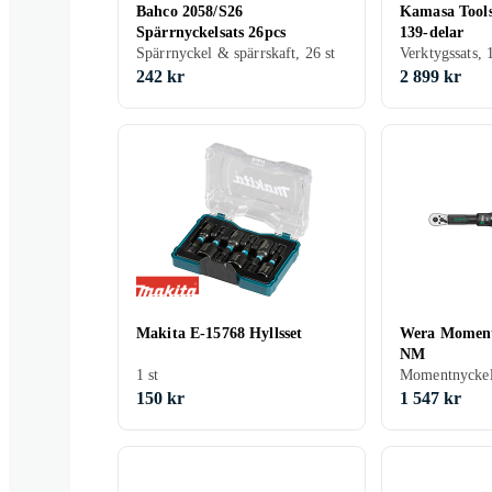
Bahco 2058/S26
Kamasa Tools
Spärrnyckelsats 26pcs
139-delar
Spärrnyckel & spärrskaft, 26 st
Verktygssats, 
242 kr
2 899 kr
Makita E-15768 Hyllsset
Wera Moment
NM
1 st
Momentnyckel,
150 kr
1 547 kr