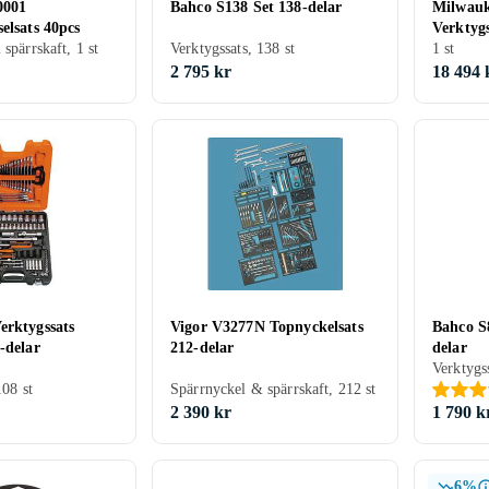
0001
Bahco S138 Set 138-delar
Milwauk
elsats 40pcs
Verktygs
spärrskaft, 1 st
Verktygssats, 138 st
1 st
2 795 kr
18 494 
erktygssats
Vigor V3277N Topnyckelsats
Bahco S
-delar
212-delar
delar
Verktygss
108 st
Spärrnyckel & spärrskaft, 212 st
2 390 kr
1 790 k
6%