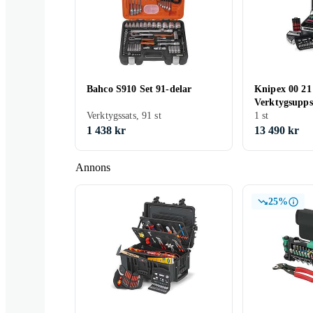
Bahco S910 Set 91-delar
Knipex 00 21
Verktygsupps
Ställningsnyckel
Verktygssats, 91 st
1 st
1 438 kr
13 490 kr
Annons
25%