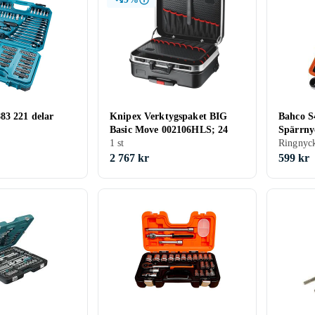
83 221 delar
Knipex Verktygspaket BIG
Bahco 
Basic Move 002106HLS; 24
Spärrnyc
1 st
Ringnyck
2 767 kr
599 kr