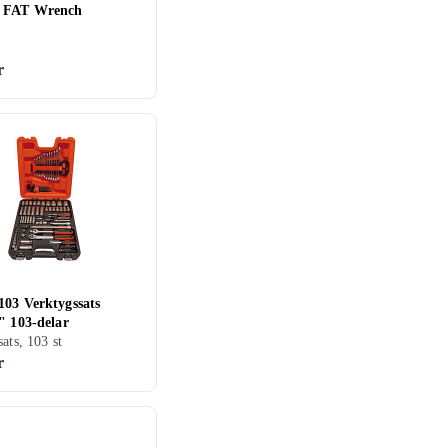
r FAT Wrench
r
103 Verktygssats
" 103-delar
ats, 103 st
r