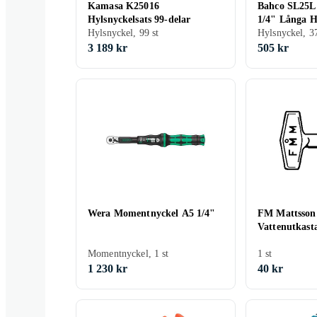
Kamasa K25016
Bahco SL25L 
Hylsnyckelsats 99-delar
1/4" Långa H
Hylsnyckel, 99 st
Hylsnyckel, 37
3 189 kr
505 kr
Wera Momentnyckel A5 1/4"
FM Mattsson 
Vattenutkas
Momentnyckel, 1 st
1 st
1 230 kr
40 kr