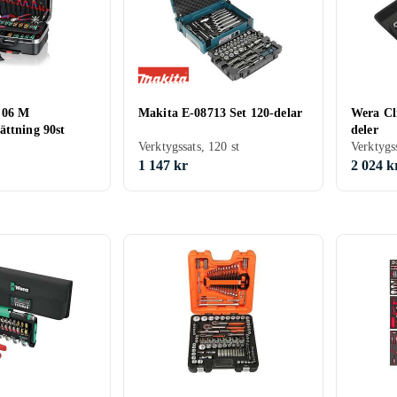
 06 M
Makita E-08713 Set 120-delar
Wera Cl
ättning 90st
deler
Verktygssats, 120 st
Verktygss
1 147 kr
2 024 k