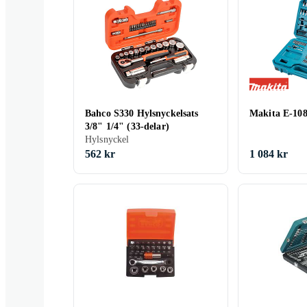
Bahco S330 Hylsnyckelsats
Makita E-108
3/8" 1/4" (33-delar)
Hylsnyckel
562 kr
1 084 kr