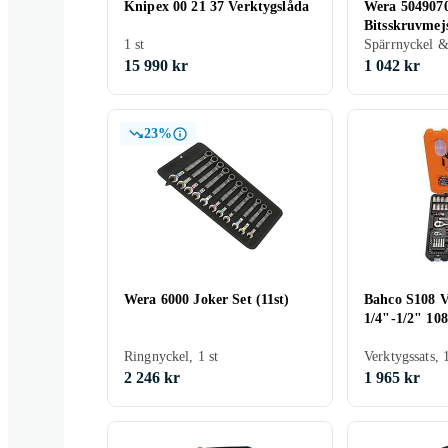
Knipex 00 21 37 Verktygslåda
Wera 504907
Bitsskruvmejs
1 st
Spärrnyckel & 
15 990 kr
1 042 kr
23%
Wera 6000 Joker Set (11st)
Bahco S108 V
1/4"-1/2" 108
Ringnyckel, 1 st
Verktygssats, 
2 246 kr
1 965 kr