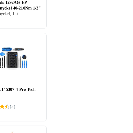
ols 1292AG-EP
yckel 40-210Nm 1/2"
ckel, 1 st
EU145307-4 Pro Tech
(
2
)