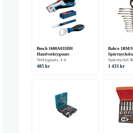
Bosch 1600A035DH
Bahco 1RM/
Handverktygssats
Spärrnyckels
Verktygssats, 4 st
Spärrnyckel & 
485 kr
1 433 kr