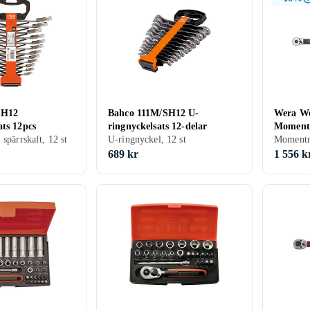
SH12
Bahco 111M/SH12 U-
Wera We
ats 12pcs
ringnyckelsats 12-delar
Momentn
spärrskaft, 12 st
U-ringnyckel, 12 st
1/2"
Momentny
689 kr
1 556 k