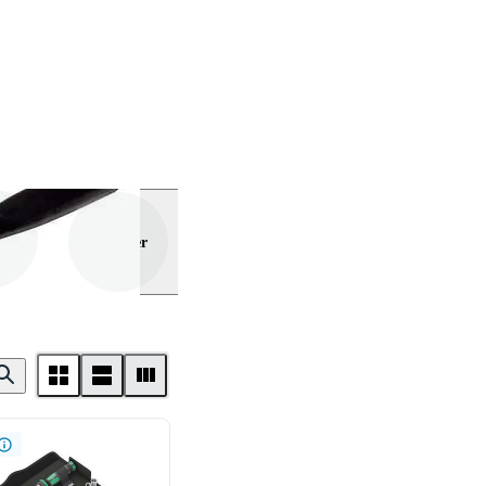
Visa mer
ckel
ckel
Stiftnyckel