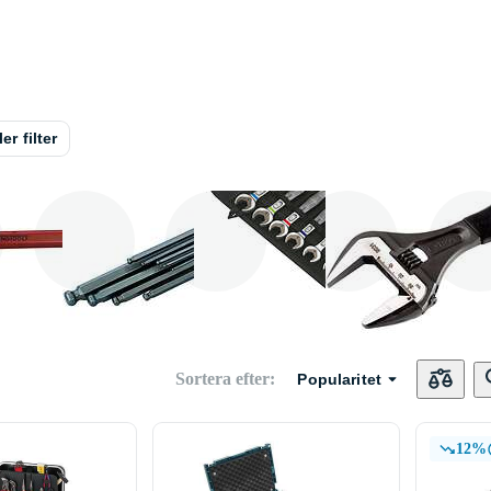
ler filter
Momentnyckel
Insexnyckel
Ringnyckel
Skiftny
Sortera efter
:
Popularitet
12%
Torxnyckel
Ledhandtag
Konnyckel
U - ny