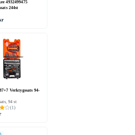
ee 4932499475
sats 244st
kr
87+7 Verktygssats 94-
ats, 94 st
(
1
)
r