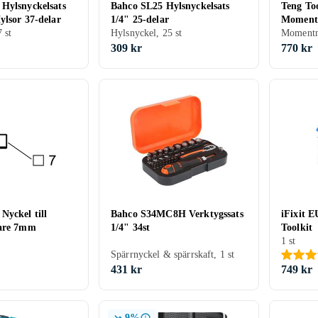
Hylsnyckelsats
Bahco SL25 Hylsnyckelsats
Teng To
ylsor 37-delar
1/4" 25-delar
Momentn
 st
Hylsnyckel, 25 st
Momentny
309 kr
770 kr
Nyckel till
Bahco S34MC8H Verktygssats
iFixit 
tare 7mm
1/4" 34st
Toolkit
1 st
Spärrnyckel & spärrskaft, 1 st
431 kr
749 kr
9%