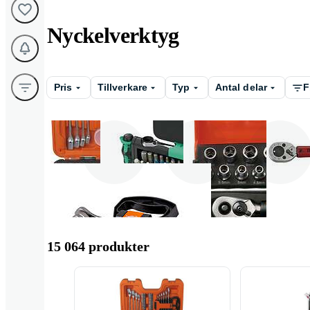
Nyckelverktyg
Pris
Tillverkare
Typ
Antal delar
F
Verktygssats
Spärrnyckel &
Hylsnyckel
spärrskaft
15 064 produkter
U - ringnyckel
Slagnyckel
Kroknyckel