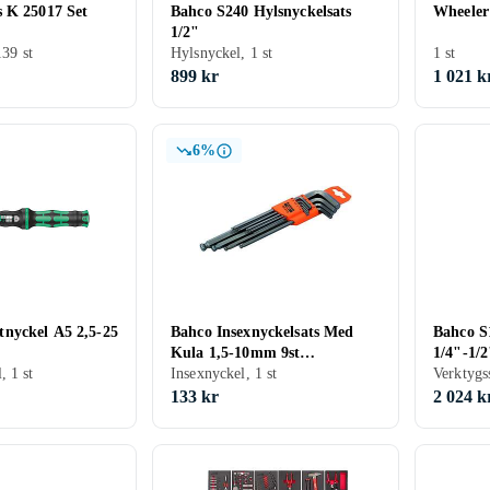
 K 25017 Set
Bahco S240 Hylsnyckelsats
Wheele
1/2"
139 st
Hylsnyckel, 1 st
1 st
899 kr
1 021 k
6%
nyckel A5 2,5-25
Bahco Insexnyckelsats Med
Bahco S
Kula 1,5-10mm 9st
1/4"-1/2
 1 st
Svartoxiderad BE-9770
Insexnyckel, 1 st
Verktygss
133 kr
2 024 k