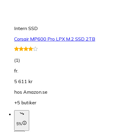
Intern SSD
Corsair MP600 Pro LPX M.2 SSD 2TB
(
1
)
fr.
5 611 kr
hos
Amazon.se
+5 butiker
5%