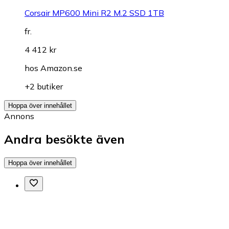
Corsair MP600 Mini R2 M.2 SSD 1TB
fr.
4 412 kr
hos
Amazon.se
+2 butiker
Hoppa över innehållet
Annons
Andra besökte även
Hoppa över innehållet