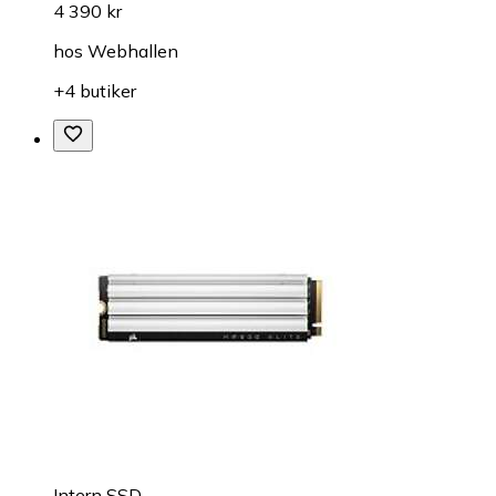
4 390 kr
hos
Webhallen
+4 butiker
Intern SSD