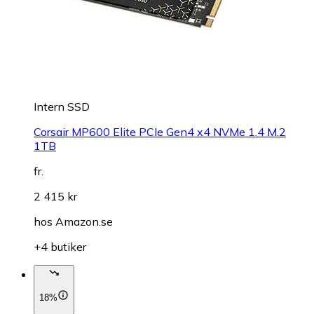
Intern SSD
Corsair MP600 Elite PCIe Gen4 x4 NVMe 1.4 M.2
1TB
fr.
2 415 kr
hos
Amazon.se
+4 butiker
18%