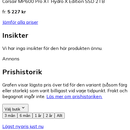
Corsair MP600 Pro XT Hydro X Edition SSD 2TB
fr.
5 227 kr
Jämför alla priser
Insikter
Vi har inga insikter för den här produkten ännu.
Annons
Prishistorik
Grafen visar lägsta pris över tid för den variant (såsom färg
eller storlek) som varit billigast vid varje tidpunkt. Frakt och
begagnat ingår inte.
Läs mer om prishistoriken.
Välj butik
3 mån
6 mån
1 år
2 år
Allt
Lägst nypris just nu