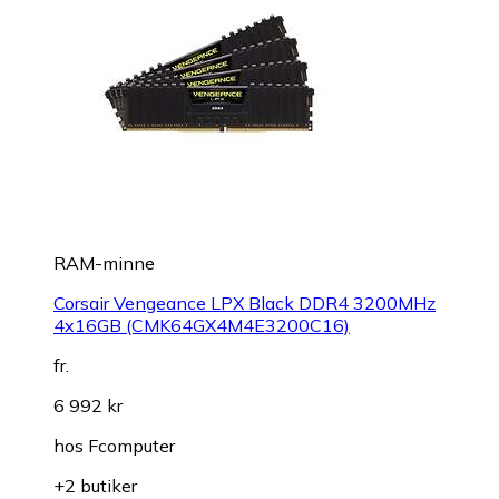
RAM-minne
Corsair Vengeance LPX Black DDR4 3200MHz
4x16GB (CMK64GX4M4E3200C16)
fr.
6 992 kr
hos
Fcomputer
+2 butiker