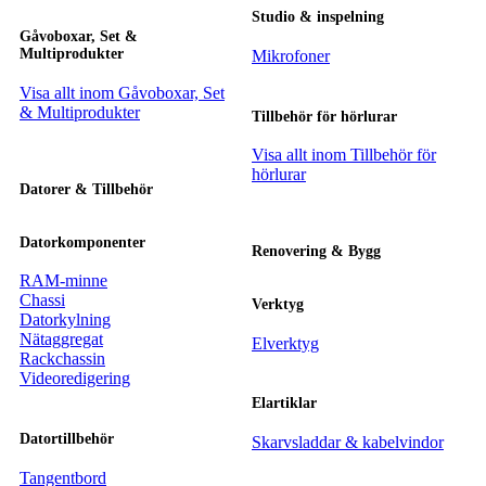
Studio & inspelning
Gåvoboxar, Set &
Multiprodukter
Mikrofoner
Visa allt inom Gåvoboxar, Set
& Multiprodukter
Tillbehör för hörlurar
Visa allt inom Tillbehör för
hörlurar
Datorer & Tillbehör
Datorkomponenter
Renovering & Bygg
RAM-minne
Chassi
Verktyg
Datorkylning
Nätaggregat
Elverktyg
Rackchassin
Videoredigering
Elartiklar
Datortillbehör
Skarvsladdar & kabelvindor
Tangentbord