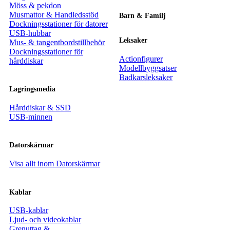
Möss & pekdon
Musmattor & Handledsstöd
Barn & Familj
Dockningsstationer för datorer
USB-hubbar
Leksaker
Mus- & tangentbordstillbehör
Dockningsstationer för
Actionfigurer
hårddiskar
Modellbyggsatser
Badkarsleksaker
Lagringsmedia
Hårddiskar & SSD
USB-minnen
Datorskärmar
Visa allt inom Datorskärmar
Kablar
USB-kablar
Ljud- och videokablar
Grenuttag &