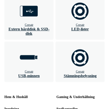
Corsair
Corsair
Extern hårddisk & SSD-
LED-lister
disk
Corsair
Corsair
USB-minnen
Stämningsbelysning
Hem & Hushåll
Gaming & Underhållning
Inredning
Spelkontroller