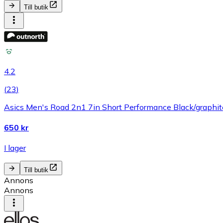
Till butik
4.2
(
23
)
Asics Men's Road 2n1 7in Short Performance Black/graphite
650 kr
I lager
Till butik
Annons
Annons