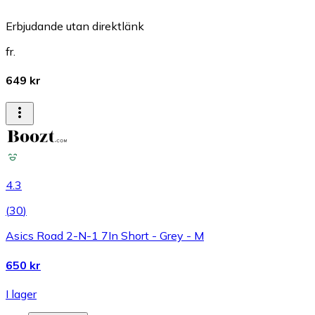
Erbjudande utan direktlänk
fr.
649 kr
4.3
(
30
)
Asics Road 2-N-1 7In Short - Grey - M
650 kr
I lager