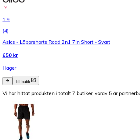
1.9
(
4
)
Asics - Löparshorts Road 2n1 7in Short - Svart
650 kr
I lager
Till butik
Vi har hittat produkten i totalt 7 butiker, varav 5 är partnerbu