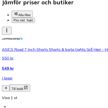
Jämför priser och butiker
Alla filter
Pris inkl. frakt
ASICS Road 7 Inch Shorts Shorts & korta tights Grå Herr - 
550 kr
549 kr
I lager
Till butik
Visa 1 st