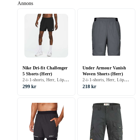
Annons
Nike Dri-fit Challenger
Under Armour Vanish
5 Shorts (Herr)
Woven Shorts (Herr)
2-i-1-shorts, Herr, Löpning, Träning & Fitness, S, M, L, XL, XXL, XS, Svart, Vit, Silver, Grå, Turkos, Blå, Röd, Orange, Grön, Lila
2-i-1-shorts, Herr, Löpning, Träning & Fitness, S, M, L, XL, XXL, XS, XXS, XXXL (3XL), Svart, Vit, Grå, Turkos, Brun, Blå, Röd, Gul, Orange, Grön, Beige, Rosa, Lila, Khaki
299 kr
218 kr