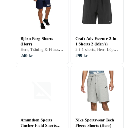
Björn Borg Shorts
Craft Adv Essence 2-In-
(Herr)
1 Shorts 2 (Men's)
Herr, Träning & Fitness, S, M, L, XL, XXL, Svart, Vit, Grå, Brun, Blå, Gul, Orange, Grön, Beige, Rosa, Lila, Khaki
2-i-1-shorts, Herr, Löpning, Träning & Fitness, S, M, L, XL, XXL, XS, Svart, Grå, Brun, Blå, Grön
240 kr
299 kr
Amundsen Sports
Nike Sportswear Tech
7incher Field Shorts
Fleece Shorts (Herr)