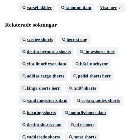
varsel kläder
salomon dam
Visa mer
Relaterade sökningar
sverige shorts
herr string
denim bermuda shorts
linneshorts herr
vita linnebyxor dam
blå linnebyxor
adidas cargo shorts
padel shorts herr
långa shorts herr
nn07 shorts
vandringsshorts dam
yoga spandex shorts
boxningsshorts
bomullsshorts dam
denim shorts dam
ufc shorts
vadderade shorts
mma shorts