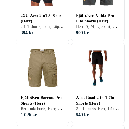
2XU Aero 2in1 5' Shorts
Fjällräven Vidda Pro
(Herr)
Lite Shorts (Herr)
2-i-1-shorts, Herr, Löpning, S, M, L, XL, XXL, XS, XXXL (3XL), Svart, Silver, Grå, Blå, Röd
Herr, S, M, L, Svart, Vit, Grå, Blå, Grön, Beige
394 kr
999 kr
Fjällräven Barents Pro
Asics Road 2-in-1 7In
Shorts (Herr)
Shorts (Herr)
Bermudashorts, Herr, Vandring / Outdoor, S, M, L, XL, XXL, XS, XXS, Svart, Grå, Brun, Blå, Orange, Grön, Beige, Khaki
2-i-1-shorts, Herr, Löpning, Träning & Fitness, S, M, L, XL, XXL, XS, Svart, Silver, Grå, Blå
1 026 kr
549 kr