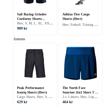
Sail Racing Grinder
Adidas Tiro Cargo
Corduroy Shorts
Shorts (Herr)
Herr, S, M, L, XL, XXL, XS, Svart, Blå, Röd, Beige
(Men's)
Herr, Fotboll, Träning & Fitness, S, M, L, XL, XXL, XS, Svart, Vit, Grå, Blå, Grön, Beige
909 kr
Annons
Peak Performance
The North Face
Iconiq Shorts (Herr)
Sunriser 2in1 Short 5''
Cargo Shorts, Herr, S, M, L, XL, XXL, XS, Svart, Grå, Blå, Gul, Grön, Beige, Rosa
2-i-1-shorts, Herr, Löpning, S, M, L, XL, XS, Svart, Blå
(Men's)
629 kr
464 kr