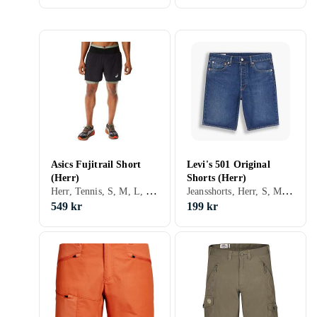
Asics Fujitrail Short
Levi's 501 Original
(Herr)
Shorts (Herr)
Herr, Tennis, S, M, L, XL, XXL, XS, Svart, Grå, Brun, Blå, Röd, Gul, Orange, Guld, Grön, Beige, Rosa, Khaki
Jeansshorts, Herr, S, M, L, Svart, Vit, Grå, Brun, Blå, Röd, Grön, Beige, Rosa, Lila
549 kr
199 kr