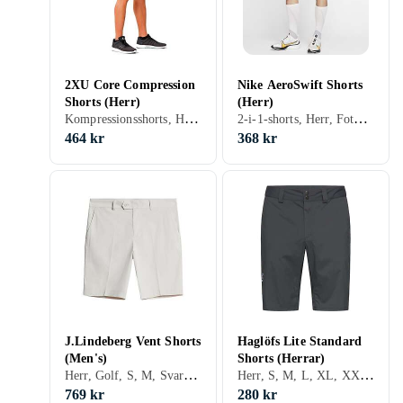
2XU Core Compression
Nike AeroSwift Shorts
Shorts (Herr)
(Herr)
Kompressionsshorts, Herr, Löpning, Träning & Fitness, S, M, L, XL, XXL, XS, XXS, XXXL (3XL), Svart, Vit, Silver, Beige
2-i-1-shorts, Herr, Fotboll, Golf, Löpning, Träning & Fitness, S, M, L, XL, XXL, XS, Svart, Vit, Silver, Grå, Brun, Blå, Röd, Gul, Orange, Grön, Beige, Rosa, Lila
464 kr
368 kr
J.Lindeberg Vent Shorts
Haglöfs Lite Standard
(Men's)
Shorts (Herrar)
Herr, Golf, S, M, Svart, Vit, Blå, Grön, Rosa
Herr, S, M, L, XL, XXL, XS, XXS, Svart, Grå, Brun, Blå, Gul, Grön, Beige
769 kr
280 kr