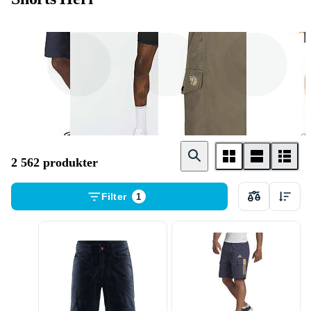
Adidas
Nike
Fjällräven
2 562 produkter
Filter
1