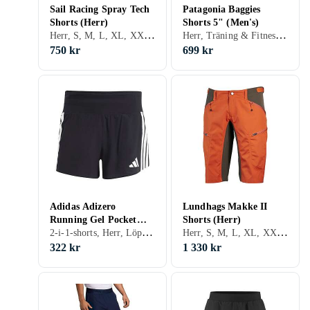
Sail Racing Spray Tech
Patagonia Baggies
Shorts (Herr)
Shorts 5" (Men's)
Herr, S, M, L, XL, XXL, XS, Svart, Vit, Grå, Blå, Röd, Grön
Herr, Träning & Fitness, S, M, L, XL, XXL, XS, Svart, Turkos, Blå, Röd, Gul, Orange, Grön
750 kr
699 kr
Adidas Adizero
Lundhags Makke II
Running Gel Pocket
Shorts (Herr)
2-i-1-shorts, Herr, Löpning, S, M, L, XL, XXL, XS, XXS, Svart, Vit, Silver, Grå, Blå, Röd, Grön, Lila
Herr, S, M, L, XL, XXL, XS, Svart, Grå, Blå, Röd, Gul, Orange, Guld, Grön, Beige
Shorts (Men's)
322 kr
1 330 kr