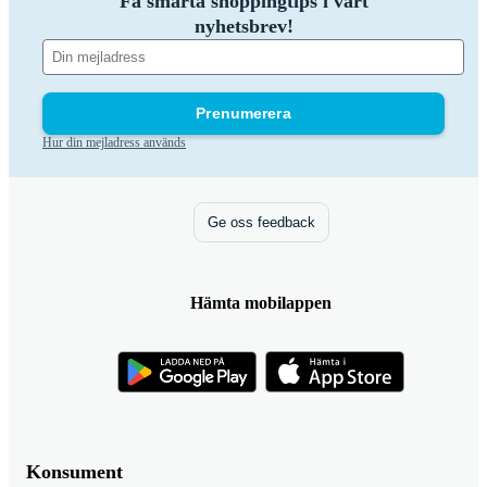
Få smarta shoppingtips i vårt
nyhetsbrev!
Prenumerera
Hur din mejladress används
Ge oss feedback
Hämta mobilappen
Konsument