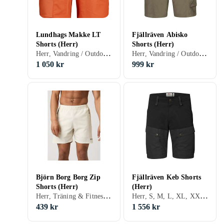
Lundhags Makke LT
Fjällräven Abisko
Shorts (Herr)
Shorts (Herr)
Herr, Vandring / Outdoor, S, M, L, XL, XXL, XS, Grå, Brun, Blå, Röd, Gul, Orange, Guld, Grön
Herr, Vandring / Outdoor, S, M, L, XL, XXL, XS, XXS, Svart, Vit, Grå, Brun, Blå, Gul, Orange, Grön, Beige, Lila
1 050 kr
999 kr
Björn Borg Borg Zip
Fjällräven Keb Shorts
Shorts (Herr)
(Herr)
Herr, Träning & Fitness, S, M, L, XL, XXL, Svart, Vit, Grön, Beige, Rosa
Herr, S, M, L, XL, XXL, XS, Svart, Grå, Brun, Blå, Röd, Orange, Grön
439 kr
1 556 kr