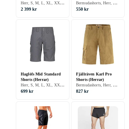
Herr, S, M, L, XL, XXL, Vit, Brun, Blå, Röd, Gul, Grön, Khaki
Bermudashorts, Herr, Träning & Fitness, S, M, L, XL, XXL, XS, Svart, Grå, Brun, Blå, Röd, Grön, Beige, Lila, Khaki
(Herr)
2 399 kr
550 kr
Haglöfs Mid Standard
Fjällräven Karl Pro
Shorts (Herrar)
Shorts (Herrar)
Herr, S, M, L, XL, XXL, XS, Svart, Grå, Brun, Blå, Guld, Grön, Beige
Bermudashorts, Herr, Vandring / Outdoor, S, M, L, XL, Svart, Grå, Brun, Blå, Grön, Beige
699 kr
827 kr