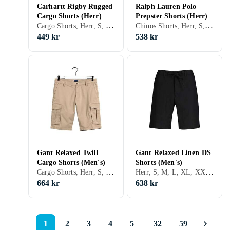
Carhartt Rigby Rugged
Ralph Lauren Polo
Cargo Shorts (Herr)
Prepster Shorts (Herr)
Cargo Shorts, Herr, S, Svart, Grå, Brun, Grön, Beige, Khaki
Chinos Shorts, Herr, S, M, L, XL, XXL, XS, Svart, Vit, Grå, Brun, Blå, Röd, Gul, Orange, Grön, Beige, Rosa, Lila, Khaki
449 kr
538 kr
Gant Relaxed Twill
Gant Relaxed Linen DS
Cargo Shorts (Men's)
Shorts (Men's)
Cargo Shorts, Herr, S, Svart, Grå, Blå, Grön, Beige, Khaki
Herr, S, M, L, XL, XXL, XS, Svart, Brun, Blå, Grön, Beige, Khaki
664 kr
638 kr
1
2
3
4
5
32
59