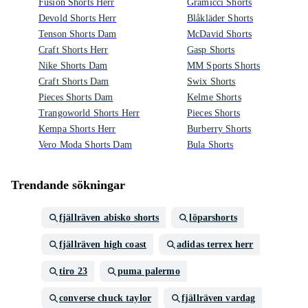
Fusion Shorts Herr
Gramicci Shorts
Devold Shorts Herr
Blåkläder Shorts
Tenson Shorts Dam
McDavid Shorts
Craft Shorts Herr
Gasp Shorts
Nike Shorts Dam
MM Sports Shorts
Craft Shorts Dam
Swix Shorts
Pieces Shorts Dam
Kelme Shorts
Trangoworld Shorts Herr
Pieces Shorts
Kempa Shorts Herr
Burberry Shorts
Vero Moda Shorts Dam
Bula Shorts
Trendande sökningar
fjällräven abisko shorts
löparshorts
fjällräven high coast
adidas terrex herr
tiro 23
puma palermo
converse chuck taylor
fjällräven vardag