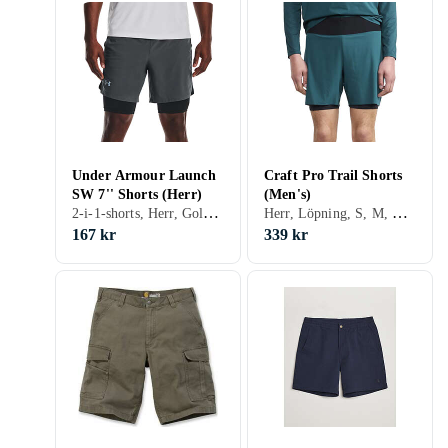
Under Armour Launch
Craft Pro Trail Shorts
SW 7'' Shorts (Herr)
(Men's)
2-i-1-shorts, Herr, Golf, Löpning, Träning & Fitness, S, M, L, XL, XXL, XS, Svart, Vit, Grå, Blå, Röd, Gul, Orange, Grön, Rosa
Herr, Löpning, S, M, L, XL, XXL, XS, Svart, Grå, Grön, Beige
167 kr
339 kr