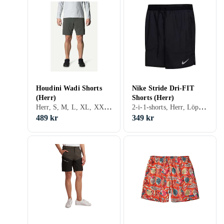
Houdini Wadi Shorts
Nike Stride Dri-FIT
(Herr)
Shorts (Herr)
Herr, S, M, L, XL, XXL, XS, Svart, Grå, Brun, Blå, Röd, Grön, Beige
2-i-1-shorts, Herr, Löpning, Träning & Fitness, S, M, L, XL, XXL, Svart, Vit, Silver, Grå, Turkos, Blå, Röd, Gul, Orange, Lila
489 kr
349 kr