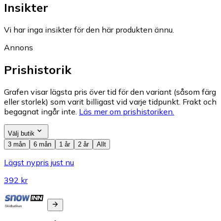
Insikter
Vi har inga insikter för den här produkten ännu.
Annons
Prishistorik
Grafen visar lägsta pris över tid för den variant (såsom färg
eller storlek) som varit billigast vid varje tidpunkt. Frakt och
begagnat ingår inte.
Läs mer om prishistoriken.
Välj butik
3 mån
6 mån
1 år
2 år
Allt
Lägst nypris just nu
392 kr