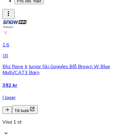
Pris inkl. frakt
1.6
(
3
)
Bliz Rave Jr Junior Ski Goggles Blå Brown W Blue
Multi/CAT3 Barn
392 kr
I lager
Till butik
Visa 1 st