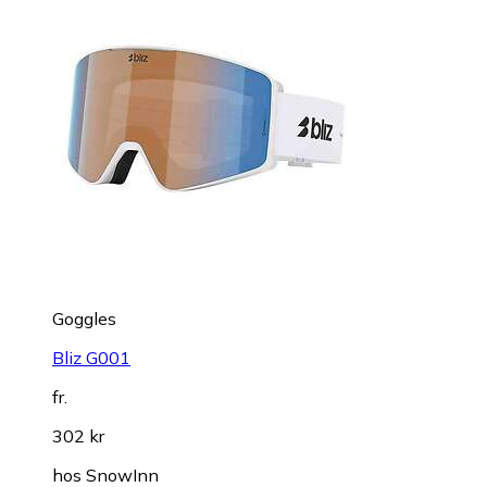
Goggles
Bliz G001
fr.
302 kr
hos
SnowInn