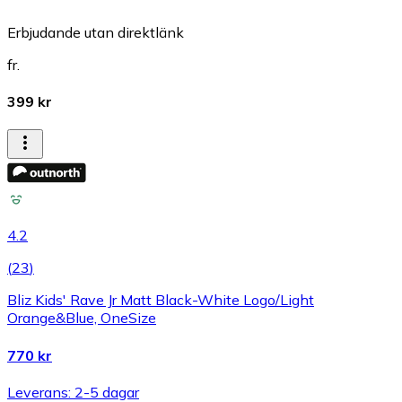
Erbjudande utan direktlänk
fr.
399 kr
4.2
(
23
)
Bliz Kids' Rave Jr Matt Black-White Logo/Light
Orange&Blue, OneSize
770 kr
Leverans: 2-5 dagar