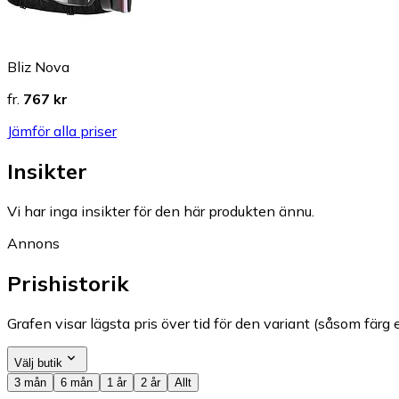
Bliz Nova
fr.
767 kr
Jämför alla priser
Insikter
Vi har inga insikter för den här produkten ännu.
Annons
Prishistorik
Grafen visar lägsta pris över tid för den variant (såsom färg e
Välj butik
3 mån
6 mån
1 år
2 år
Allt