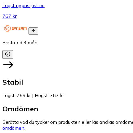
Lägst nypris just nu
767 kr
Pristrend
3
mån
Stabil
Lägst
:
759 kr
|
Högst
:
767 kr
Omdömen
Berätta vad du tycker om produkten eller läs andras omdöme
omdömen.