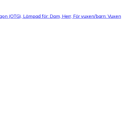
gon (OTG), Lämpad för: Dam, Herr, För vuxen/barn: Vuxen