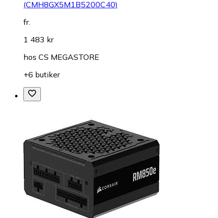
(CMH8GX5M1B5200C40)
fr.
1 483 kr
hos
CS MEGASTORE
+6 butiker