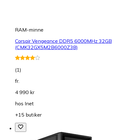
RAM-minne
Corsair Vengeance DDR5 6000MHz 32GB
(CMK32GX5M2B6000Z38)
(
1
)
fr.
4 990 kr
hos
Inet
+15 butiker