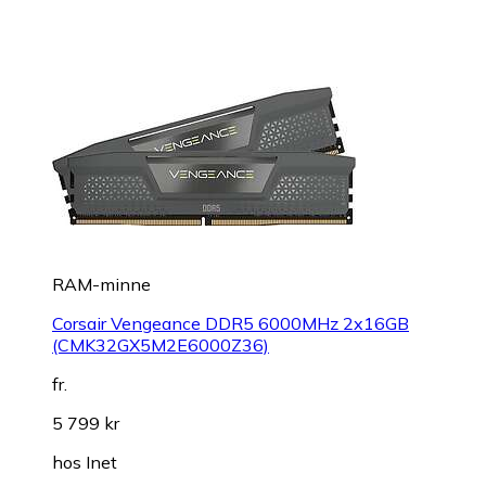
RAM-minne
Corsair Vengeance DDR5 6000MHz 2x16GB
(CMK32GX5M2E6000Z36)
fr.
5 799 kr
hos
Inet