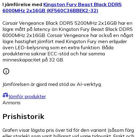
I jämförelse med
Kingston Fury Beast Black DDR5
6000MHz 2x16GB (KF560C36BBEK2-32)
Corsair Vengeance Black DDR5 5200MHz 2x16GB har en
lägre mått på latency än Kingston Fury Beast Black DDR5
6000MHz 2x16GB. Corsair Vengeance har också en något
lägre hastighet jämfört med Kingston Fury men erbjuder
även LED-belysning som en extra funktion. Båda
produkterna saknar ECC-stöd och har samma
minneskapacitet på 32 GB.
Jämförelsen är gjord med stöd av AI-verktyg.
Jämför produkter
Annons
Prishistorik
Grafen visar lägsta pris över tid för den variant (såsom färg
eller storlek) som varit billigast vid varje tidpunkt. Frakt och