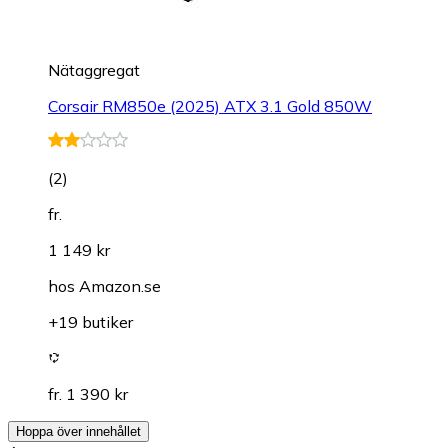
Nätaggregat
Corsair RM850e (2025) ATX 3.1 Gold 850W
(
2
)
fr.
1 149 kr
hos
Amazon.se
+19 butiker
fr. 1 390 kr
Hoppa över innehållet