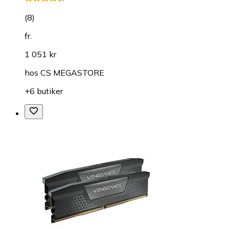
(
8
)
fr.
1 051 kr
hos
CS MEGASTORE
+6 butiker