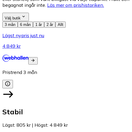
begagnat ingår inte.
Läs mer om prishistoriken.
Välj butik
3 mån
6 mån
1 år
2 år
Allt
Lägst nypris just nu
4 849 kr
Pristrend
3
mån
Stabil
Lägst
:
805 kr
|
Högst
:
4 849 kr