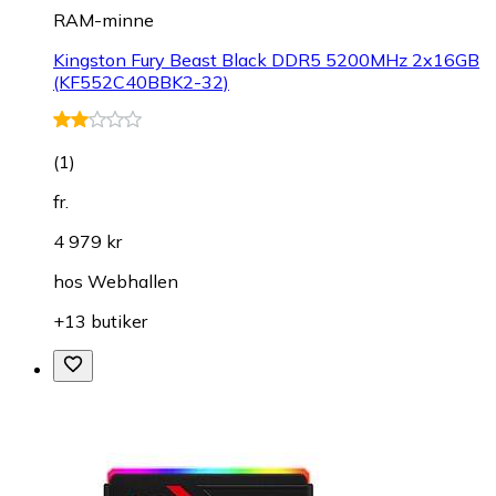
RAM-minne
Kingston Fury Beast Black DDR5 5200MHz 2x16GB
(KF552C40BBK2-32)
(
1
)
fr.
4 979 kr
hos
Webhallen
+13 butiker