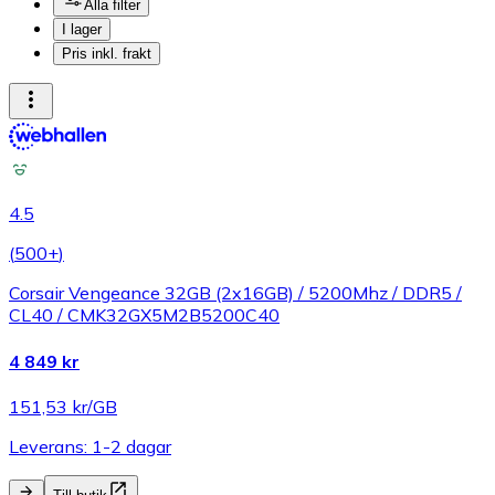
Alla filter
I lager
Pris inkl. frakt
4.5
(
500+
)
Corsair Vengeance 32GB (2x16GB) / 5200Mhz / DDR5 /
CL40 / CMK32GX5M2B5200C40
4 849 kr
151,53 kr/GB
Leverans: 1-2 dagar