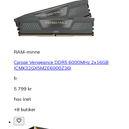
RAM-minne
Corsair Vengeance DDR5 6000MHz 2x16GB
(CMK32GX5M2E6000Z36)
fr.
5 799 kr
hos
Inet
+8 butiker