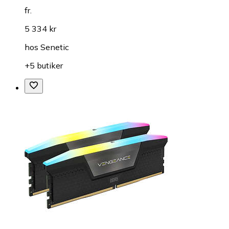
fr.
5 334 kr
hos
Senetic
+5 butiker