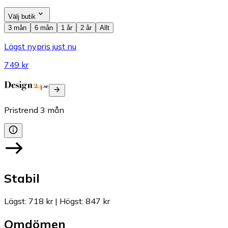
Välj butik
3 mån
6 mån
1 år
2 år
Allt
Lägst nypris just nu
749 kr
Pristrend
3
mån
Stabil
Lägst
:
718 kr
|
Högst
:
847 kr
Omdömen