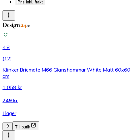
Pris inkl. frakt
4.8
(
12
)
Klinker Bricmate M66 Glanshammar White Matt 60x60
cm
1 059 kr
749 kr
I lager
Till butik