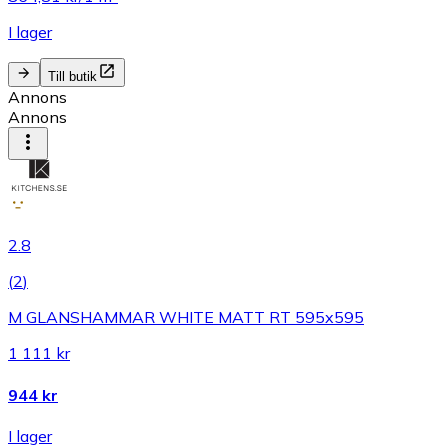
I lager
Till butik
Annons
Annons
2.8
(
2
)
M GLANSHAMMAR WHITE MATT RT 595x595
1 111 kr
944 kr
I lager