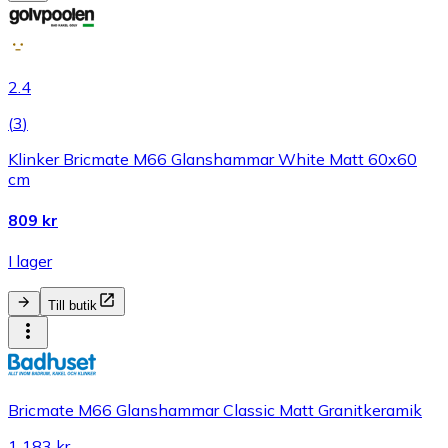
2.4
(
3
)
Klinker Bricmate M66 Glanshammar White Matt 60x60
cm
809 kr
I lager
Till butik
Bricmate M66 Glanshammar Classic Matt Granitkeramik
1 183 kr