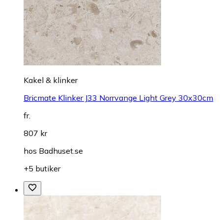
Kakel & klinker
Bricmate Klinker J33 Norrvange Light Grey 30x30cm
fr.
807 kr
hos
Badhuset.se
+5 butiker