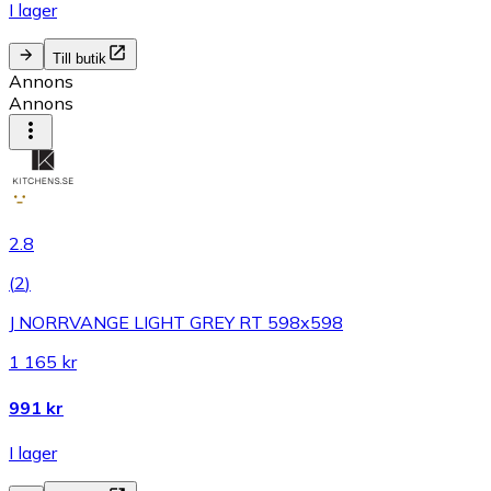
I lager
Till butik
Annons
Annons
2.8
(
2
)
J NORRVANGE LIGHT GREY RT 598x598
1 165 kr
991 kr
I lager