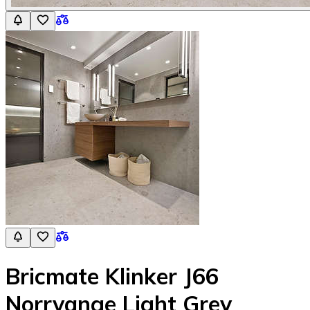
Bricmate Klinker J66
Norrvange Light Grey