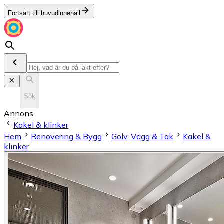
Fortsätt till huvudinnehåll
Sök
Annons
Kakel & klinker
Hem
Renovering & Bygg
Golv, Vägg & Tak
Kakel &
klinker