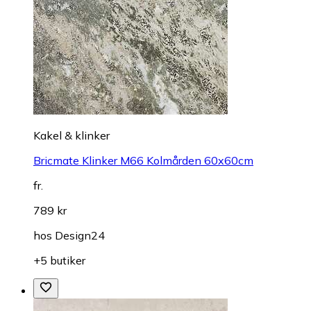
Kakel & klinker
Bricmate Klinker M66 Kolmården 60x60cm
fr.
789 kr
hos
Design24
+5 butiker