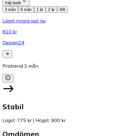
Välj butik
3 mån
6 mån
1 år
2 år
Allt
Lägst nypris just nu
810 kr
Design24
Pristrend
3
mån
Stabil
Lägst
:
775 kr
|
Högst
:
900 kr
Omdömen