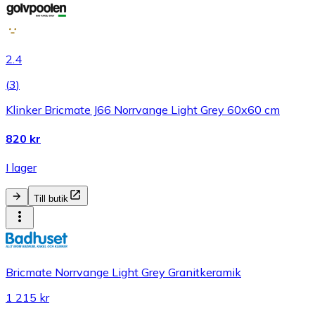
2.4
(
3
)
Klinker Bricmate J66 Norrvange Light Grey 60x60 cm
820 kr
I lager
Till butik
Bricmate Norrvange Light Grey Granitkeramik
1 215 kr