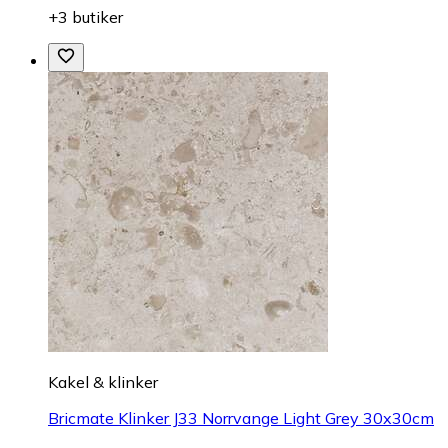
+3 butiker
Kakel & klinker
Bricmate Klinker J33 Norrvange Light Grey 30x30cm