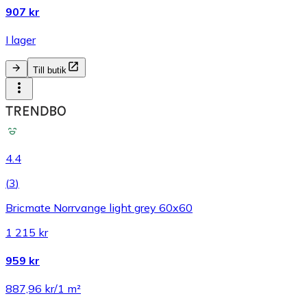
907 kr
I lager
Till butik
4.4
(
3
)
Bricmate Norrvange light grey 60x60
1 215 kr
959 kr
887,96 kr/1 m²