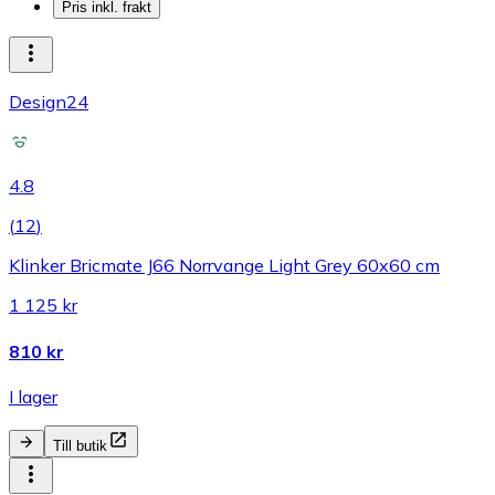
Pris inkl. frakt
Design24
4.8
(
12
)
Klinker Bricmate J66 Norrvange Light Grey 60x60 cm
1 125 kr
810 kr
I lager
Till butik