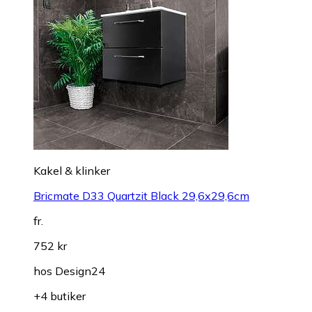
Kakel & klinker
Bricmate D33 Quartzit Black 29,6x29,6cm
fr.
752 kr
hos
Design24
+4 butiker