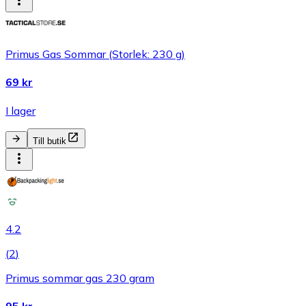
Primus Gas Sommar (Storlek: 230 g)
69 kr
I lager
Till butik
4.2
(
2
)
Primus sommar gas 230 gram
95 kr