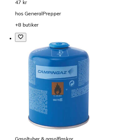
47 kr
hos
GeneralPrepper
+8 butiker
Gasoltuber & gasolflaskor