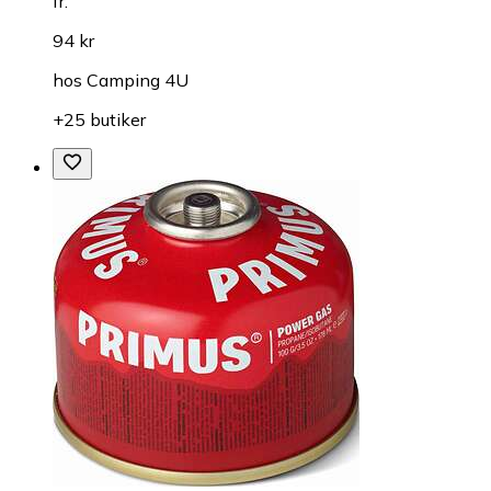
fr.
94 kr
hos
Camping 4U
+25 butiker