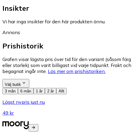
Insikter
Vi har inga insikter för den här produkten ännu.
Annons
Prishistorik
Grafen visar lägsta pris över tid för den variant (såsom färg
eller storlek) som varit billigast vid varje tidpunkt. Frakt och
begagnat ingår inte.
Läs mer om prishistoriken.
Välj butik
3 mån
6 mån
1 år
2 år
Allt
Lägst nypris just nu
49 kr