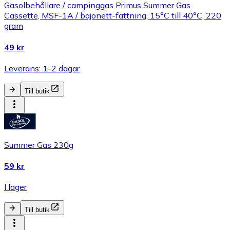
Gasolbehållare / campinggas Primus Summer Gas
Cassette, MSF-1A / bajonett-fattning, 15°C till 40°C, 220
gram
49 kr
Leverans: 1-2 dagar
Till butik
Summer Gas 230g
59 kr
I lager
Till butik