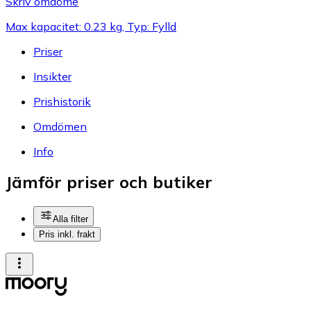
Skriv omdöme
Max kapacitet: 0.23 kg, Typ: Fylld
Priser
Insikter
Prishistorik
Omdömen
Info
Jämför priser och butiker
Alla filter
Pris inkl. frakt