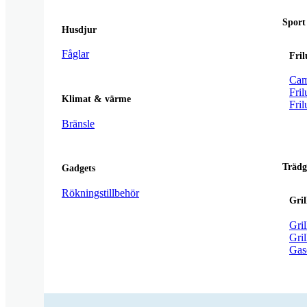
Sport
Husdjur
Fåglar
Fril
Cam
Fril
Klimat & värme
Fril
Bränsle
Trädg
Gadgets
Rökningstillbehör
Gri
Gril
Gril
Gas