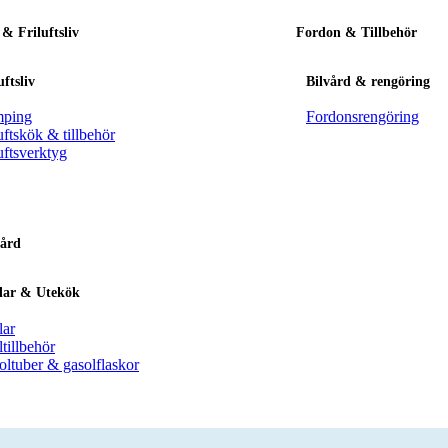
 & Friluftsliv
Fordon & Tillbehör
uftsliv
Bilvård & rengöring
ping
Fordonsrengöring
uftskök & tillbehör
uftsverktyg
ård
llar & Utekök
lar
ltillbehör
oltuber & gasolflaskor