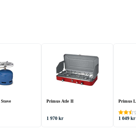
 Stove
Primus Atle II
Primus L
1 970 kr
1 049 kr