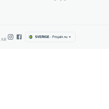
SVERIGE
-
Prisjakt.nu
e AB