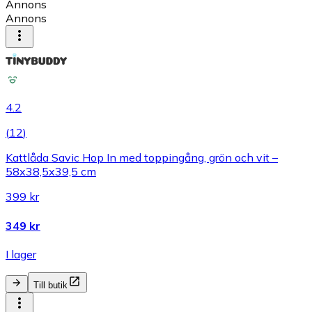
Annons
Annons
4.2
(
12
)
Kattlåda Savic Hop In med toppingång, grön och vit –
58x38,5x39,5 cm
399 kr
349 kr
I lager
Till butik