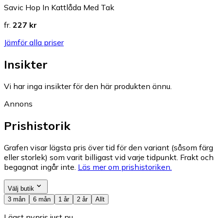
Savic Hop In Kattlåda Med Tak
fr.
227 kr
Jämför alla priser
Insikter
Vi har inga insikter för den här produkten ännu.
Annons
Prishistorik
Grafen visar lägsta pris över tid för den variant (såsom färg
eller storlek) som varit billigast vid varje tidpunkt. Frakt och
begagnat ingår inte.
Läs mer om prishistoriken.
Välj butik
3 mån
6 mån
1 år
2 år
Allt
Lägst nypris just nu