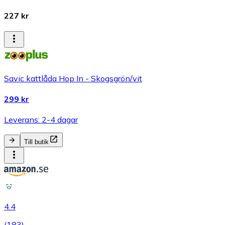
227 kr
Savic kattlåda Hop In - Skogsgrön/vit
299 kr
Leverans: 2-4 dagar
Till butik
4.4
(
183
)