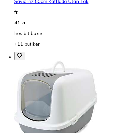
Savic Iriz 50cm Kattlåda Utan Tak
fr.
41 kr
hos
bitiba.se
+11 butiker