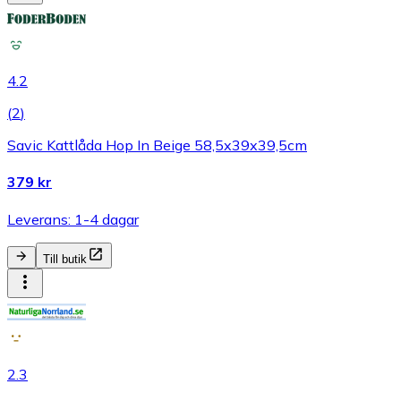
4.2
(
2
)
Savic Kattlåda Hop In Beige 58,5x39x39,5cm
379 kr
Leverans: 1-4 dagar
Till butik
2.3