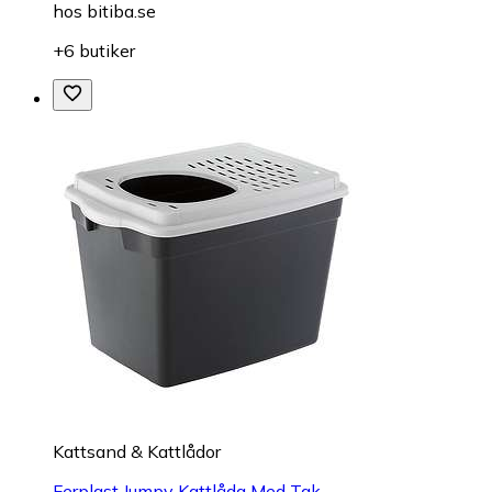
hos
bitiba.se
+6 butiker
Kattsand & Kattlådor
Ferplast Jumpy Kattlåda Med Tak