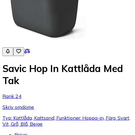
Savic Hop In Kattlåda Med
Tak
Rank 24
Skriv omdöme
Typ: Kattlåda, Kattsand, Funktioner: Hoppa-in, Färg: Svart,
Vit, Grå, Blå, Beige
Priser