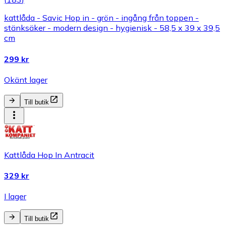
kattlåda - Savic Hop in - grön - ingång från toppen -
stänksäker - modern design - hygienisk - 58,5 x 39 x 39,5
cm
299 kr
Okänt lager
Till butik
Kattlåda Hop In Antracit
329 kr
I lager
Till butik