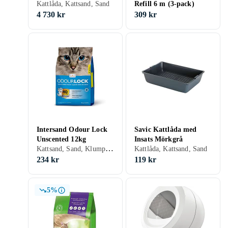
Kattlåda, Kattsand, Sand
Refill 6 m (3-pack)
4 730 kr
309 kr
Intersand Odour Lock
Savic Kattlåda med
Unscented 12kg
Insats Mörkgrå
Kattsand, Sand, Klumpbildande, Oparfymerad
Kattlåda, Kattsand, Sand
234 kr
119 kr
5%