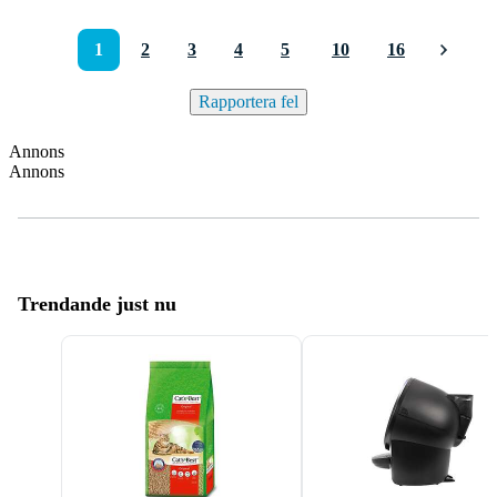
1
2
3
4
5
10
16
Rapportera fel
Annons
Annons
Trendande just nu