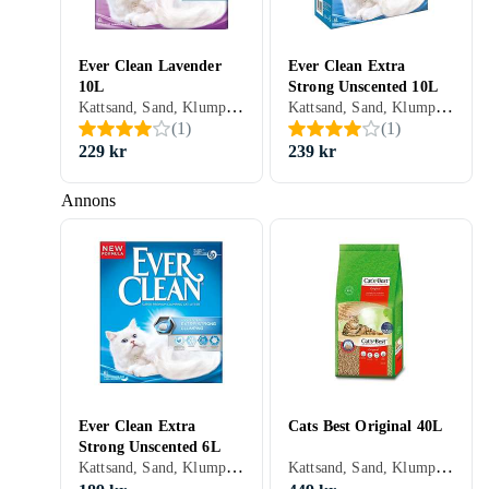
Ever Clean Lavender
Ever Clean Extra
10L
Strong Unscented 10L
Kattsand, Sand, Klumpbildande, Oparfymerad, Parfymerad, 10 liter
Kattsand, Sand, Klumpbildande, Oparfymerad, 10 liter
(
1
)
(
1
)
229 kr
239 kr
Annons
Ever Clean Extra
Cats Best Original 40L
Strong Unscented 6L
Kattsand, Sand, Klumpbildande, Oparfymerad, Parfymerad, 6 liter
Kattsand, Sand, Klumpbildande, Oparfymerad, 40 liter