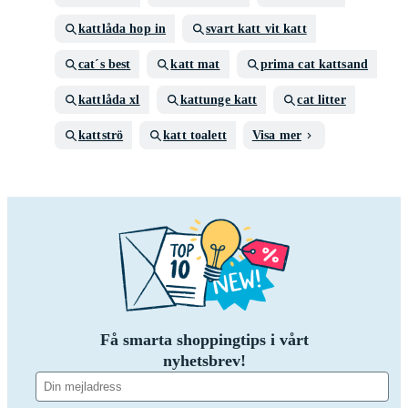
kattlåda hop in
svart katt vit katt
cat´s best
katt mat
prima cat kattsand
kattlåda xl
kattunge katt
cat litter
kattströ
katt toalett
Visa mer
Få smarta shoppingtips i vårt
nyhetsbrev!