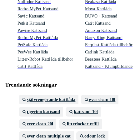
Nullodor Kattsand
Neakasa Kattlåda
Rotho MyPet Kattsand
Mova Kattlåda
Savic Kattsand
DUVO+ Kattsand
Petkit Kattsand
Catit Kattsand
Pawise Kattsand
Amazon Kattsand
Rotho MyPet Kattlåda
Barry King Kattsand
PetSafe Kattlåda
Ferplast Kattlåda tillbehör
PeeWee Kattlåda
Catlink Kattlåda
Litter-Robot Kattlåda tillbehör
Beeztees Kattlåda
Catit Kattlåda
Kattsand - Klumpbildande
Trendande sökningar
självrengörande kattlåda
ever clean 10l
tigerino kattsand
kattsand 10l
ever clean 20l
litterlocker refill
ever clean multiple cat
odour lock