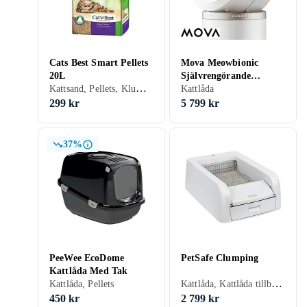
Cats Best Smart Pellets
Mova Meowbionic
20L
Självrengörande
Kattsand, Pellets, Klumpbildande, Oparfymerad, 20 liter
kattlåda
Kattlåda
299 kr
5 799 kr
37%
PeeWee EcoDome
PetSafe Clumping
Kattlåda Med Tak
Kattlåda, Kattlåda tillbehör, Klumpbildande
Kattlåda, Pellets
450 kr
2 799 kr