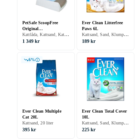
PetSafe ScoopFree
Ever Clean Litterfree
Original
Paws 6L
Kattlåda, Kattsand, Kattlåda tillbehör, Sand, Klumpbildande
Kattsand, Sand, Klumpbildande, Parfymerad, 6 liter
Självrengörande
Kattlåda
1 349 kr
189 kr
6%
Ever Clean Multiple
Ever Clean Total Cover
Cat 20L
10L
Kattsand, Sand, Klumpbildande, Oparfymerad, 10 liter
Kattsand, 20 liter
395 kr
225 kr