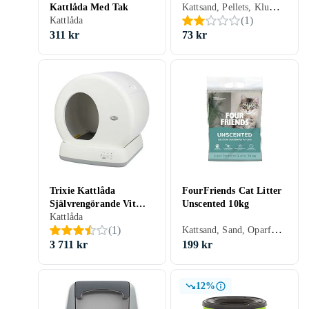
Kattsand, Pellets, Klumpfri, Oparfymerad, 20 liter
Kattlåda Med Tak
(
1
)
Kattlåda
311 kr
73 kr
Trixie Kattlåda
FourFriends Cat Litter
Självrengörande Vit
Unscented 10kg
53x55,5x52cm
Kattlåda
Kattsand, Sand, Oparfymerad
(
1
)
3 711 kr
199 kr
12%