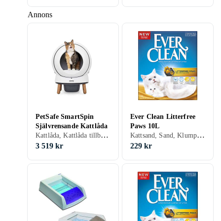
Annons
PetSafe SmartSpin
Ever Clean Litterfree
Självrensande Kattlåda
Paws 10L
Kattlåda, Kattlåda tillbehör
Kattsand, Sand, Klumpbildande, Parfymerad, 10 liter
3 519 kr
229 kr