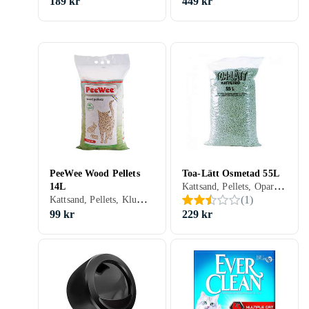
189 kr
449 kr
PeeWee Wood Pellets
Toa-Lätt Osmetad 55L
Kattsand, Pellets, Oparfymerad, 55 liter
14L
Kattsand, Pellets, Klumpfri, Oparfymerad, 14 liter
(
1
)
99 kr
229 kr