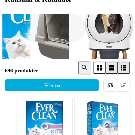
Kattsand
Kattlåda
Kattlåda tillbehör
696 produkter
Filter