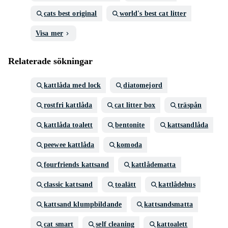
cats best original
world's best cat litter
Visa mer
Relaterade sökningar
kattlåda med lock
diatomejord
rostfri kattlåda
cat litter box
träspån
kattlåda toalett
bentonite
kattsandlåda
peewee kattlåda
komoda
fourfriends kattsand
kattlådematta
classic kattsand
toalätt
kattlådehus
kattsand klumpbildande
kattsandsmatta
cat smart
self cleaning
kattoalett