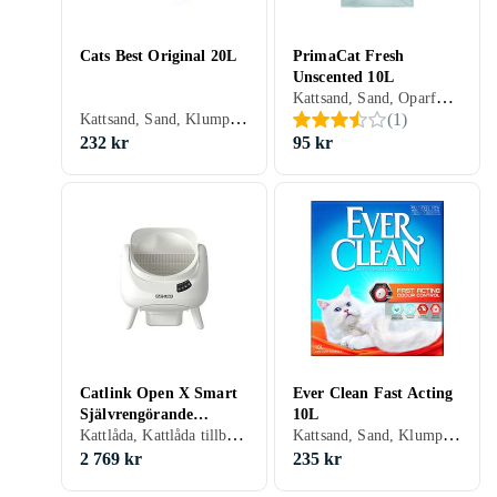
Cats Best Original 20L
PrimaCat Fresh
Unscented 10L
Kattsand, Sand, Oparfymerad, 10 liter
Kattsand, Sand, Klumpbildande, Oparfymerad, 20 liter
(
1
)
232 kr
95 kr
Catlink Open X Smart
Ever Clean Fast Acting
Självrengörande
10L
Kattlåda, Kattlåda tillbehör
Kattsand, Sand, Klumpbildande, Parfymerad, 10 liter
Kattlåda
2 769 kr
235 kr