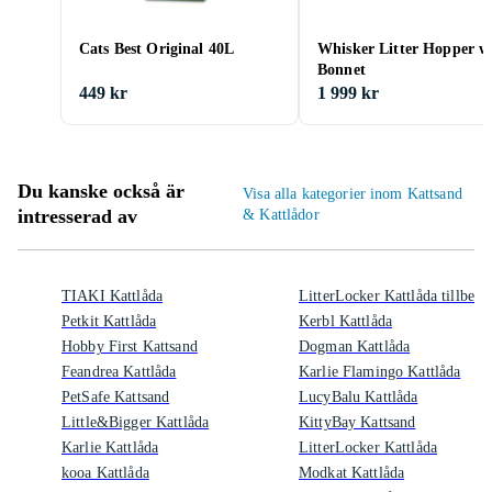
Cats Best Original 40L
Whisker Litter Hopper w
Bonnet
449 kr
1 999 kr
Du kanske också är
Visa alla kategorier inom Kattsand
intresserad av
& Kattlådor
TIAKI Kattlåda
LitterLocker Kattlåda tillbehö
Petkit Kattlåda
Kerbl Kattlåda
Hobby First Kattsand
Dogman Kattlåda
Feandrea Kattlåda
Karlie Flamingo Kattlåda
PetSafe Kattsand
LucyBalu Kattlåda
Little&Bigger Kattlåda
KittyBay Kattsand
Karlie Kattlåda
LitterLocker Kattlåda
kooa Kattlåda
Modkat Kattlåda