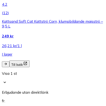
4.2
(
12
)
Kattsand Soft Cat Kattströ Corn, klumpbildande majsströ –
9,5 L
249 kr
26,21 kr/1 l
I lager
Till butik
Visa 1 st
Erbjudande utan direktlänk
fr.