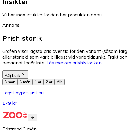
Insikter
Vi har inga insikter för den här produkten ännu.
Annons
Prishistorik
Grafen visar lägsta pris över tid för den variant (såsom färg
eller storlek) som varit billigast vid varje tidpunkt. Frakt och
begagnat ingår inte.
Läs mer om prishistoriken.
Välj butik
3 mån
6 mån
1 år
2 år
Allt
Lägst nypris just nu
179 kr
Pristrend
3
mån