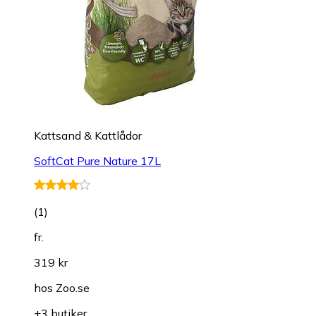
Kattsand & Kattlådor
SoftCat Pure Nature 17L
(
1
)
fr.
319 kr
hos
Zoo.se
+3 butiker