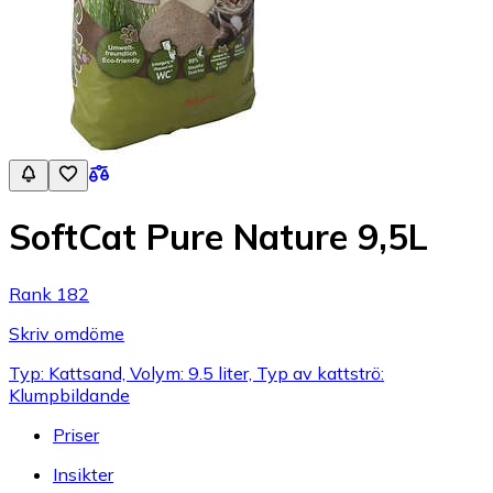
SoftCat Pure Nature 9,5L
Rank 182
Skriv omdöme
Typ: Kattsand, Volym: 9.5 liter, Typ av kattströ:
Klumpbildande
Priser
Insikter