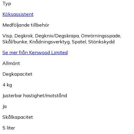
Typ
Köksassistent
Medföljande tillbehör
Visp
,
Degkrok
,
Degkniv/Degskrapa
,
Omrörningsspade
,
Skål/bunke
,
Knådningsverktyg
,
Spatel
,
Stänkskydd
Se mer från Kenwood Limited
Allmänt
Degkapacitet
4 kg
Justerbar hastighet/motstånd
Ja
Skålkapacitet
5 liter