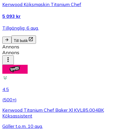
Kenwood Köksmaskin Titanium Chef
5 093 kr
Tillgänglig: 6 aug.
Till butik
Annons
Annons
4.5
(
500+
)
Kenwood Titanium Chef Baker Xl KVL85.004BK
Köksassistent
Gäller t.o.m. 10 aug.