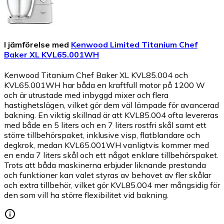
I jämförelse med
Kenwood Limited Titanium Chef
Baker XL KVL65.001WH
Kenwood Titanium Chef Baker XL KVL85.004 och
KVL65.001WH har båda en kraftfull motor på 1200 W
och är utrustade med inbyggd mixer och flera
hastighetslägen, vilket gör dem väl lämpade för avancerad
bakning. En viktig skillnad är att KVL85.004 ofta levereras
med både en 5 liters och en 7 liters rostfri skål samt ett
större tillbehörspaket, inklusive visp, flatblandare och
degkrok, medan KVL65.001WH vanligtvis kommer med
en enda 7 liters skål och ett något enklare tillbehörspaket.
Trots att båda maskinerna erbjuder liknande prestanda
och funktioner kan valet styras av behovet av fler skålar
och extra tillbehör, vilket gör KVL85.004 mer mångsidig för
den som vill ha större flexibilitet vid bakning.