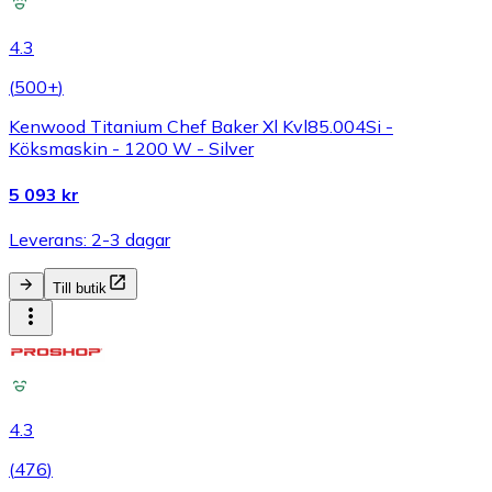
4.3
(
500+
)
Kenwood Titanium Chef Baker Xl Kvl85.004Si -
Köksmaskin - 1200 W - Silver
5 093 kr
Leverans: 2-3 dagar
Till butik
4.3
(
476
)