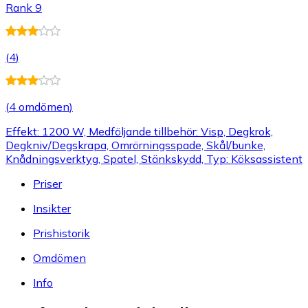
Rank 9
(
4
)
(
4 omdömen
)
Effekt: 1200 W, Medföljande tillbehör: Visp, Degkrok,
Degkniv/Degskrapa, Omrörningsspade, Skål/bunke,
Knådningsverktyg, Spatel, Stänkskydd, Typ: Köksassistent
Priser
Insikter
Prishistorik
Omdömen
Info