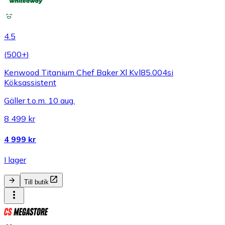
4.5
(
500+
)
Kenwood Titanium Chef Baker Xl Kvl85.004si
Köksassistent
Gäller t.o.m. 10 aug.
8 499 kr
4 999 kr
I lager
Till butik