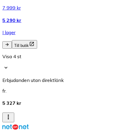
7 999 kr
5 290 kr
I lager
Till butik
Visa 4 st
Erbjudanden utan direktlänk
fr.
5 327 kr