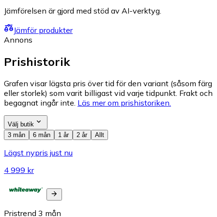
Jämförelsen är gjord med stöd av AI-verktyg.
Jämför produkter
Annons
Prishistorik
Grafen visar lägsta pris över tid för den variant (såsom färg
eller storlek) som varit billigast vid varje tidpunkt. Frakt och
begagnat ingår inte.
Läs mer om prishistoriken.
Välj butik
3 mån
6 mån
1 år
2 år
Allt
Lägst nypris just nu
4 999 kr
Pristrend
3
mån