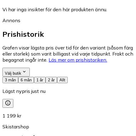
Vi har inga insikter för den här produkten ännu.
Annons
Prishistorik
Grafen visar lägsta pris över tid för den variant (såsom färg
eller storlek) som varit billigast vid varje tidpunkt. Frakt och
begagnat ingår inte.
Läs mer om prishistoriken.
Välj butik
3 mån
6 mån
1 år
2 år
Allt
Lägst nypris just nu
1 199 kr
Skistarshop