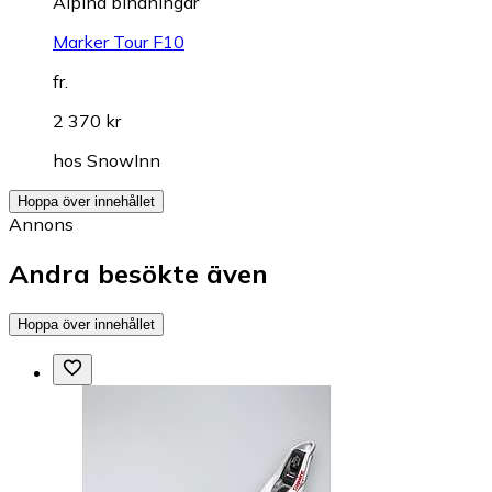
Alpina bindningar
Marker Tour F10
fr.
2 370 kr
hos
SnowInn
Hoppa över innehållet
Annons
Andra besökte även
Hoppa över innehållet