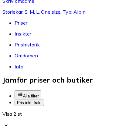
Skriv omdöme
Storlekar: S, M, L, One size, Typ: Alpin
Priser
Insikter
Prishistorik
Omdömen
Info
Jämför priser och butiker
Alla filter
Pris inkl. frakt
Visa 2 st