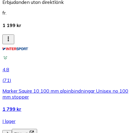
Erbjudanden utan direktlänk
fr.
1 199 kr
4.8
(
71
)
Marker Squire 10 100 mm alpinbindningar Unisex no 100
mm stopper
1 799 kr
I lager