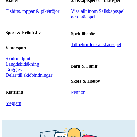
Kläder
Sällskapsspel och brädspel
T-shirts, toppar & pikétröjor
Visa allt inom Sällskapsspel
och brädspel
Sport & Friluftsliv
Speltillbehör
Tillbehör för sällskapsspel
Vintersport
Skidor alpint
Längdskidåkning
Barn & Familj
Goggles
Delar till skidbindningar
Skola & Hobby
Pennor
Klättring
Stegjärn