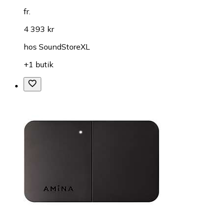
fr.
4 393 kr
hos
SoundStoreXL
+1 butik