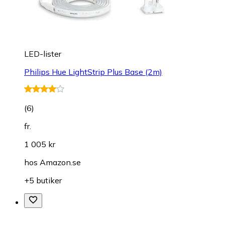
LED-lister
Philips Hue LightStrip Plus Base (2m)
(
6
)
fr.
1 005 kr
hos
Amazon.se
+5 butiker