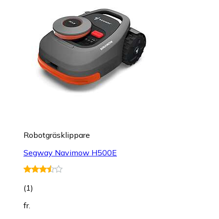
Robotgräsklippare
Segway Navimow H500E
(
1
)
fr.