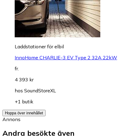
Laddstationer för elbil
InnoHome CHARLIE-3 EV Type 2 32A 22kW
fr.
4 393 kr
hos
SoundStoreXL
+1 butik
Hoppa över innehållet
Annons
Andra besökte även