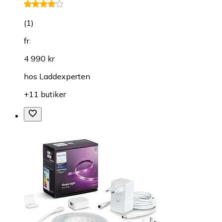
(
1
)
fr.
4 990 kr
hos
Laddexperten
+11 butiker