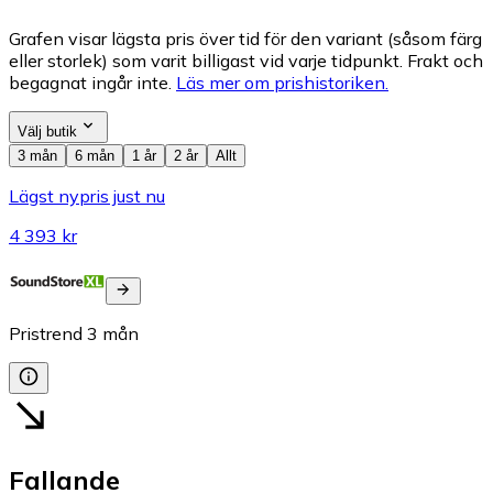
Grafen visar lägsta pris över tid för den variant (såsom färg
eller storlek) som varit billigast vid varje tidpunkt. Frakt och
begagnat ingår inte.
Läs mer om prishistoriken.
Välj butik
3 mån
6 mån
1 år
2 år
Allt
Lägst nypris just nu
4 393 kr
Pristrend
3
mån
Fallande