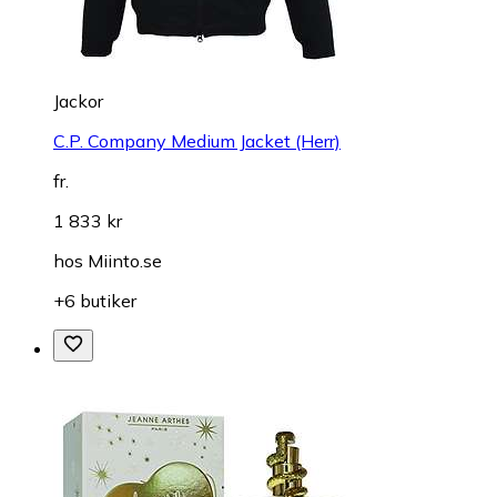
Jackor
C.P. Company Medium Jacket (Herr)
fr.
1 833 kr
hos
Miinto.se
+6 butiker