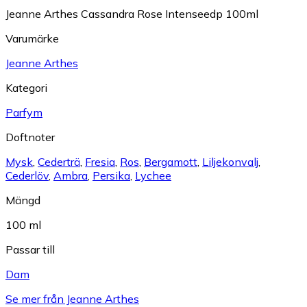
Jeanne Arthes Cassandra Rose Intenseedp 100ml
Varumärke
Jeanne Arthes
Kategori
Parfym
Doftnoter
Mysk
,
Cederträ
,
Fresia
,
Ros
,
Bergamott
,
Liljekonvalj
,
Cederlöv
,
Ambra
,
Persika
,
Lychee
Mängd
100 ml
Passar till
Dam
Se mer från Jeanne Arthes