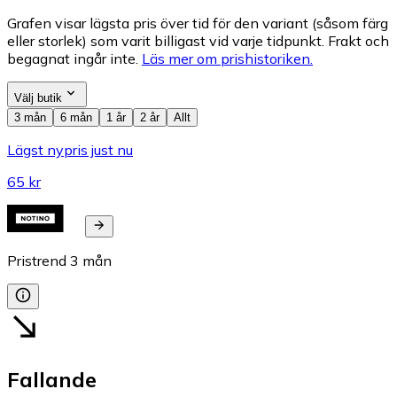
Grafen visar lägsta pris över tid för den variant (såsom färg
eller storlek) som varit billigast vid varje tidpunkt. Frakt och
begagnat ingår inte.
Läs mer om prishistoriken.
Välj butik
3 mån
6 mån
1 år
2 år
Allt
Lägst nypris just nu
65 kr
Pristrend
3
mån
Fallande