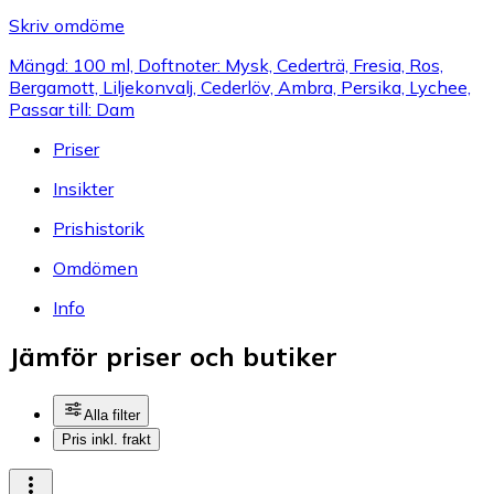
Skriv omdöme
Mängd: 100 ml, Doftnoter: Mysk, Cederträ, Fresia, Ros,
Bergamott, Liljekonvalj, Cederlöv, Ambra, Persika, Lychee,
Passar till: Dam
Priser
Insikter
Prishistorik
Omdömen
Info
Jämför priser och butiker
Alla filter
Pris inkl. frakt