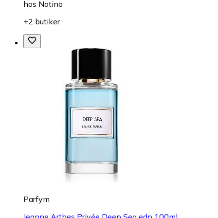
hos
Notino
+2 butiker
Parfym
Jeanne Arthes Privée Deep Sea edp 100ml