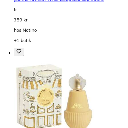
fr.
359 kr
hos
Notino
+1 butik