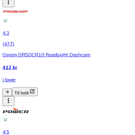
4.3
(
477
)
Osram ORSDCR10 Roadsight Dashcam
412 kr
I lager
Till butik
4.5