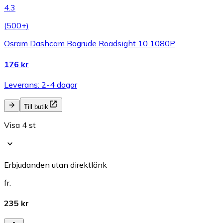
4.3
(
500+
)
Osram Dashcam Bagrude Roadsight 10 1080P
176 kr
Leverans: 2-4 dagar
Till butik
Visa 4 st
Erbjudanden utan direktlänk
fr.
235 kr