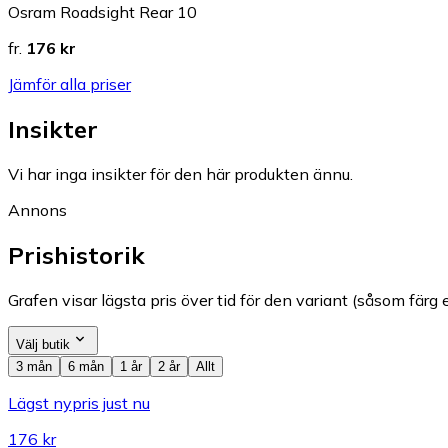
Osram Roadsight Rear 10
fr.
176 kr
Jämför alla priser
Insikter
Vi har inga insikter för den här produkten ännu.
Annons
Prishistorik
Grafen visar lägsta pris över tid för den variant (såsom färg e
Välj butik
3 mån
6 mån
1 år
2 år
Allt
Lägst nypris just nu
176 kr