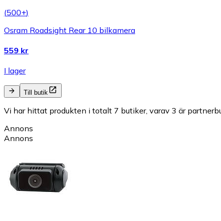
(
500+
)
Osram Roadsight Rear 10 bilkamera
559 kr
I lager
Till butik
Vi har hittat produkten i totalt 7 butiker, varav 3 är partnerbu
Annons
Annons