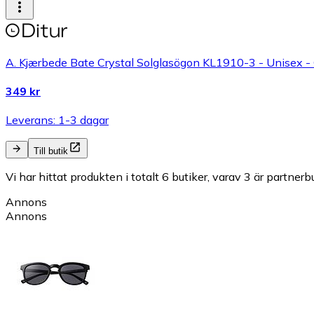
A. Kjærbede Bate Crystal Solglasögon KL1910-3 - Unisex - 
349 kr
Leverans: 1-3 dagar
Till butik
Vi har hittat produkten i totalt 6 butiker, varav 3 är partnerbu
Annons
Annons