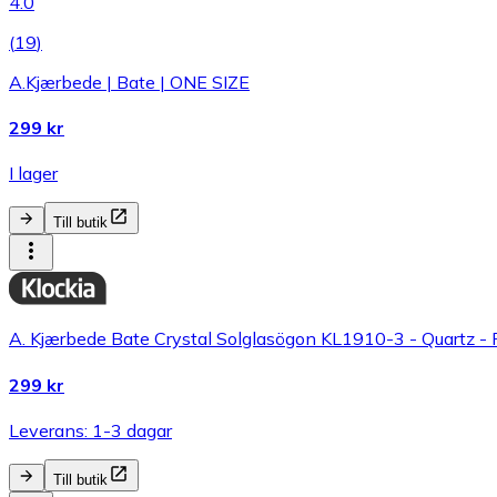
4.0
(
19
)
A.Kjærbede | Bate | ONE SIZE
299 kr
I lager
Till butik
A. Kjærbede Bate Crystal Solglasögon KL1910-3 - Quartz - 
299 kr
Leverans: 1-3 dagar
Till butik