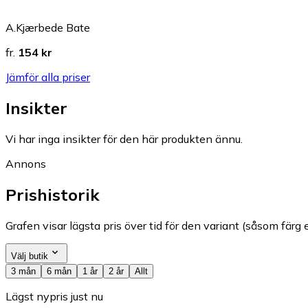
A.Kjærbede Bate
fr.
154 kr
Jämför alla priser
Insikter
Vi har inga insikter för den här produkten ännu.
Annons
Prishistorik
Grafen visar lägsta pris över tid för den variant (såsom färg e
Välj butik
3 mån
6 mån
1 år
2 år
Allt
Lägst nypris just nu