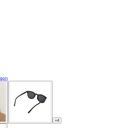
ögon
+
4