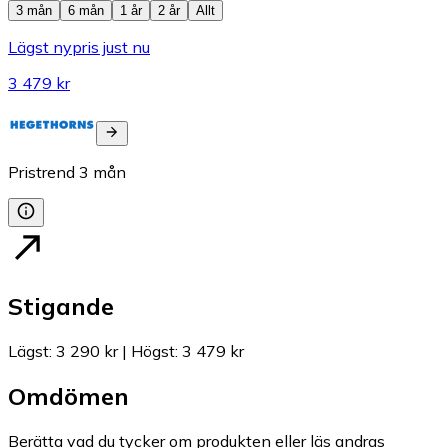
3 mån
6 mån
1 år
2 år
Allt
Lägst nypris just nu
3 479 kr
Pristrend
3
mån
Stigande
Lägst
:
3 290 kr
|
Högst
:
3 479 kr
Omdömen
Berätta vad du tycker om produkten eller läs andras