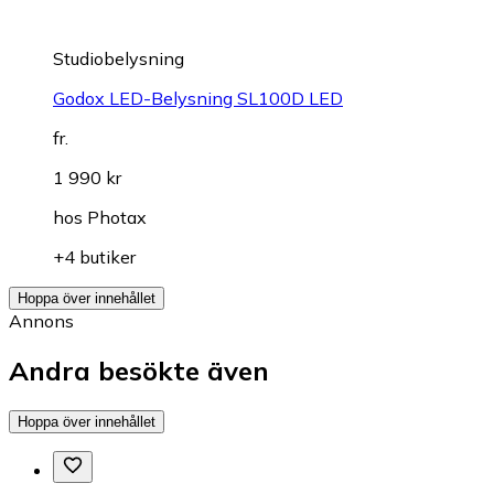
Studiobelysning
Godox LED-Belysning SL100D LED
fr.
1 990 kr
hos
Photax
+4 butiker
Hoppa över innehållet
Annons
Andra besökte även
Hoppa över innehållet