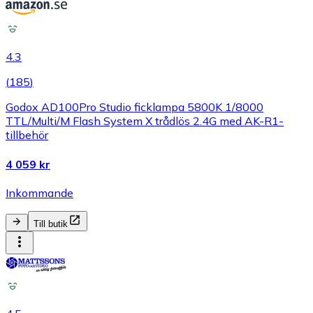
4.3
(
185
)
Godox AD100Pro Studio ficklampa 5800K 1/8000
TTL/Multi/M Flash System X trådlös 2.4G med AK-R1-
tillbehör
4 059 kr
Inkommande
Till butik