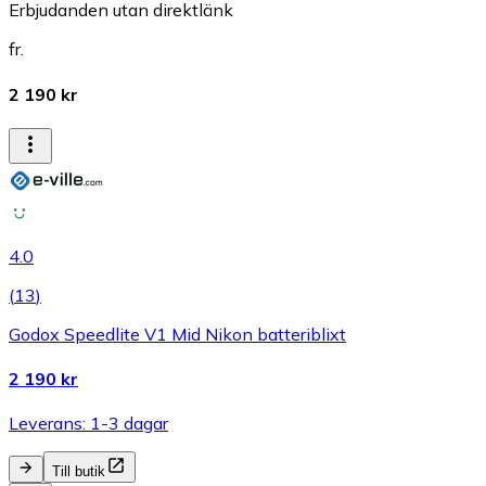
Erbjudanden utan direktlänk
fr.
2 190 kr
4.0
(
13
)
Godox Speedlite V1 Mid Nikon batteriblixt
2 190 kr
Leverans: 1-3 dagar
Till butik