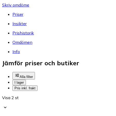
Skriv omdöme
Priser
Insikter
Prishistorik
Omdömen
Info
Jämför priser och butiker
Alla filter
I lager
Pris inkl. frakt
Visa 2 st