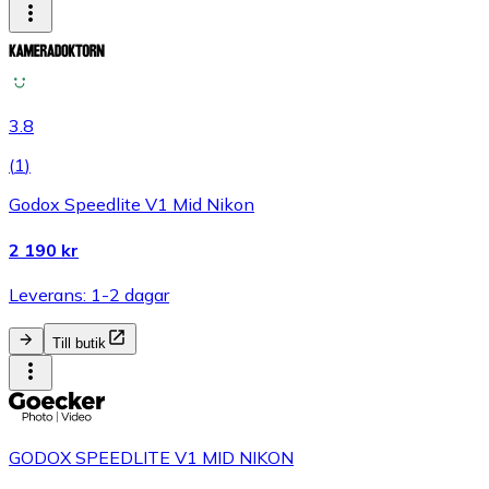
3.8
(
1
)
Godox Speedlite V1 Mid Nikon
2 190 kr
Leverans: 1-2 dagar
Till butik
GODOX SPEEDLITE V1 MID NIKON