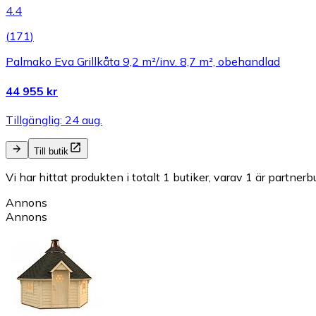
4.4
(
171
)
Palmako Eva Grillkåta 9,2 m²/inv. 8,7 m², obehandlad
44 955 kr
Tillgänglig: 24 aug.
Till butik
Vi har hittat produkten i totalt 1 butiker, varav 1 är partnerbu
Annons
Annons