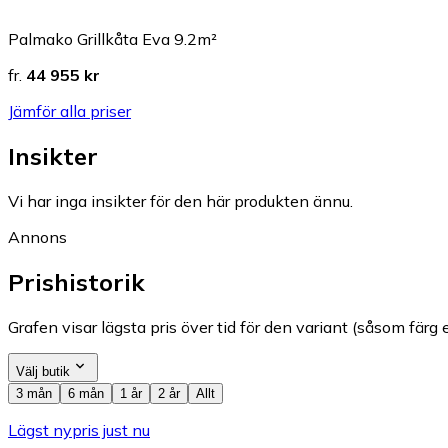
Palmako Grillkåta Eva 9.2m²
fr.
44 955 kr
Jämför alla priser
Insikter
Vi har inga insikter för den här produkten ännu.
Annons
Prishistorik
Grafen visar lägsta pris över tid för den variant (såsom färg e
Välj butik
3 mån
6 mån
1 år
2 år
Allt
Lägst nypris just nu