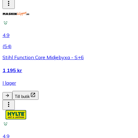
4.9
(
54
)
Stihl Function Core Midjebyxa - S+6
1 195 kr
I lager
Till butik
4.9