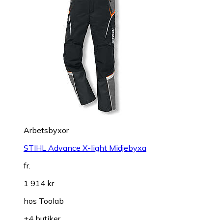
Arbetsbyxor
STIHL Advance X-light Midjebyxa
fr.
1 914 kr
hos
Toolab
+4 butiker