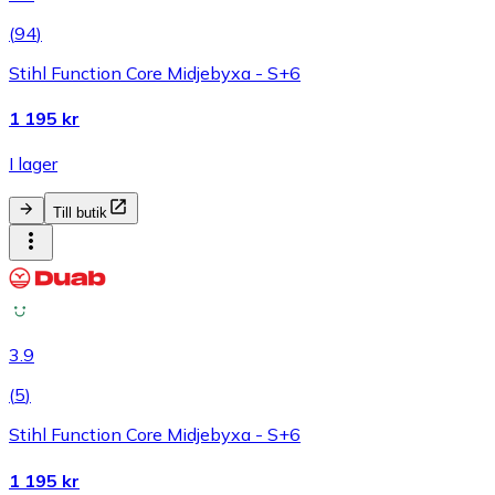
(
94
)
Stihl Function Core Midjebyxa - S+6
1 195 kr
I lager
Till butik
3.9
(
5
)
Stihl Function Core Midjebyxa - S+6
1 195 kr