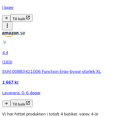
I lager
Till butik
4.4
(
183
)
Stihl 00883421006 Function Ergo-byxor storlek XL
1 667 kr
Leverans: 0-6 dagar
Till butik
Vi har hittat produkten i totalt 4 butiker, varav 4 är