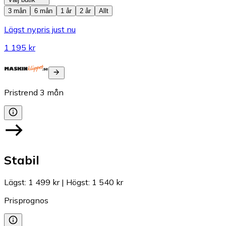
3 mån
6 mån
1 år
2 år
Allt
Lägst nypris just nu
1 195 kr
Pristrend
3
mån
Stabil
Lägst
:
1 499 kr
|
Högst
:
1 540 kr
Prisprognos