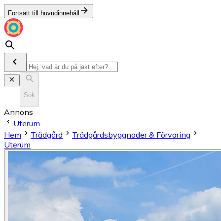
Fortsätt till huvudinnehåll
Sök
Annons
Uterum
Hem
Trädgård
Trädgårdsbyggnader & Förvaring
Uterum