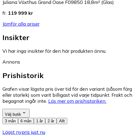
Juliana Växthus Grand Oase F09850 18,8m² (Glas)
fr.
119 999 kr
Jämför alla priser
Insikter
Vi har inga insikter för den här produkten ännu.
Annons
Prishistorik
Grafen visar lägsta pris över tid för den variant (såsom färg
eller storlek) som varit billigast vid varje tidpunkt. Frakt och
begagnat ingår inte.
Läs mer om prishistoriken.
Välj butik
3 mån
6 mån
1 år
2 år
Allt
Lägst nypris just nu