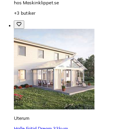
hos
Maskinklippet.se
+3 butiker
Uterum
Halle Fritid Dream 33kvm