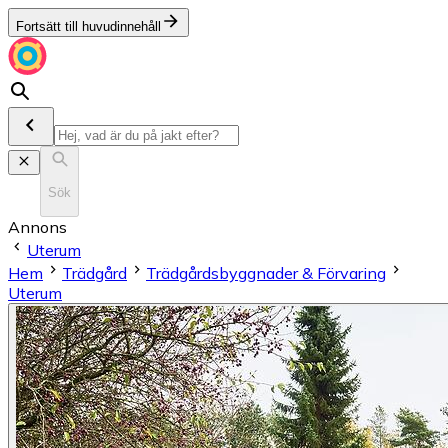
Fortsätt till huvudinnehåll
Sök
Annons
Uterum
Hem
Trädgård
Trädgårdsbyggnader & Förvaring
Uterum