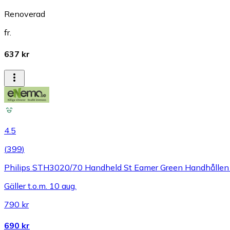
Renoverad
fr.
637 kr
4.5
(
399
)
Philips STH3020/70 Handheld St Eamer Green Handhållen
Gäller t.o.m. 10 aug.
790 kr
690 kr