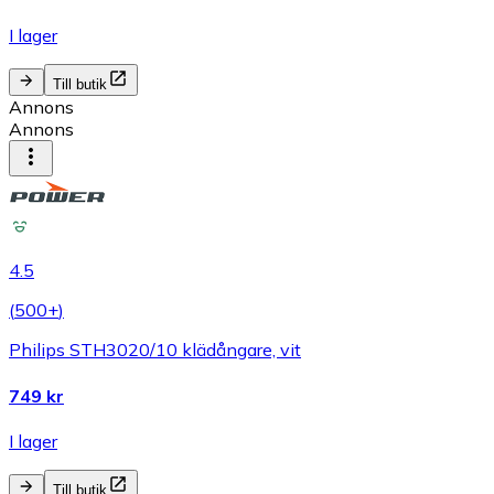
I lager
Till butik
Annons
Annons
4.5
(
500+
)
Philips STH3020/10 klädångare, vit
749 kr
I lager
Till butik