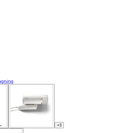
ngning
+
3