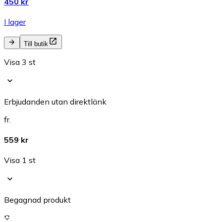
450 kr
I lager
Till butik
Visa 3 st
Erbjudanden utan direktlänk
fr.
559 kr
Visa 1 st
Begagnad produkt