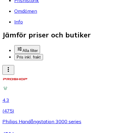
Prishistorik
Omdömen
Info
Jämför priser och butiker
Alla filter
Pris inkl. frakt
4.3
(
475
)
Philips Handångstation 3000 series