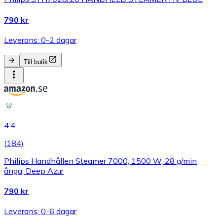
790 kr
Leverans: 0-2 dagar
Till butik
4.4
(
184
)
Philips Handhållen Steamer 7000, 1500 W, 28 g/min
ånga, Deep Azur
790 kr
Leverans: 0-6 dagar