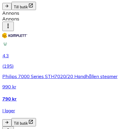
Till butik
Annons
Annons
4.3
(
195
)
Philips 7000 Series STH7020/20 Handhållen steamer
990 kr
790 kr
I lager
Till butik