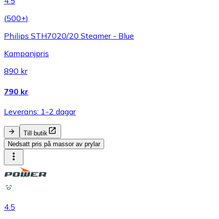
4.5
(
500+
)
Philips STH7020/20 Steamer - Blue
Kampanjpris
890 kr
790 kr
Leverans: 1-2 dagar
Till butik
Nedsatt pris på massor av prylar
4.5