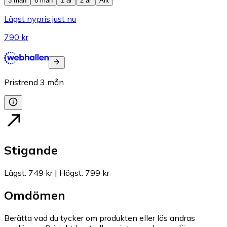
3 mån
6 mån
1 år
2 år
Allt
Lägst nypris just nu
790 kr
Pristrend
3
mån
Stigande
Lägst
:
749 kr
|
Högst
:
799 kr
Omdömen
Berätta vad du tycker om produkten eller läs andras