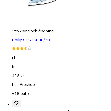
Strykning och ångning
Philips DST5030/20
(
1
)
fr.
436 kr
hos
Proshop
+18 butiker