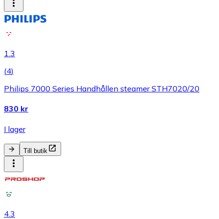
1.3
(
4
)
Philips 7000 Series Handhållen steamer STH7020/20
830 kr
I lager
Till butik
4.3