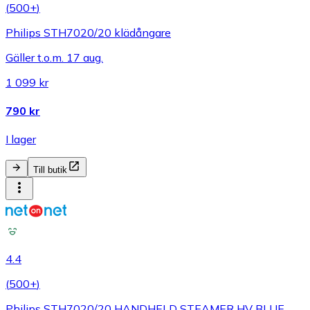
(
500+
)
Philips STH7020/20 klädångare
Gäller t.o.m. 17 aug.
1 099 kr
790 kr
I lager
Till butik
4.4
(
500+
)
Philips STH7020/20 HANDHELD STEAMER HV BLUE