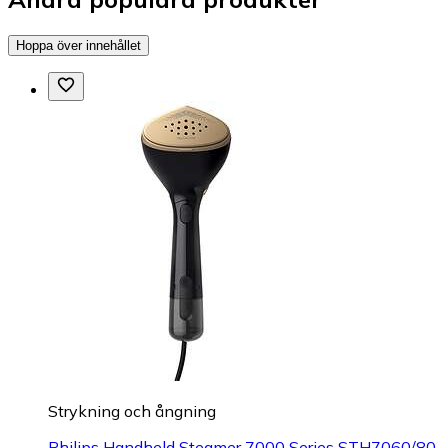
Hoppa över innehållet
Strykning och ångning
Philips Handheld Steamer 7000 Series STH7060/80