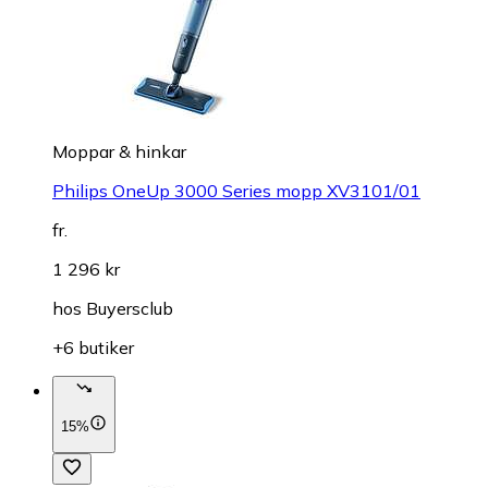
Moppar & hinkar
Philips OneUp 3000 Series mopp XV3101/01
fr.
1 296 kr
hos
Buyersclub
+6 butiker
15%