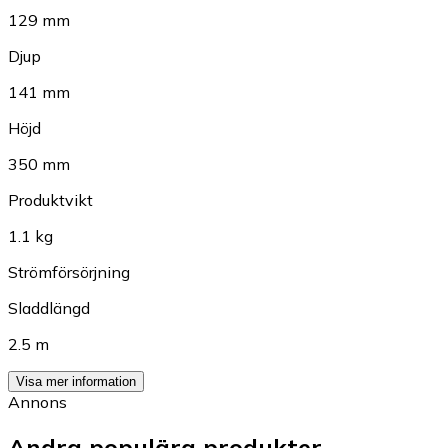
129 mm
Djup
141 mm
Höjd
350 mm
Produktvikt
1.1 kg
Strömförsörjning
Sladdlängd
2.5 m
Visa mer information
Annons
Andra populära produkter