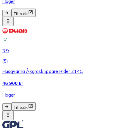
I lager
Till butik
3.9
(
5
)
Husqvarna Åkgräsklippare Rider 214C
46 900 kr
I lager
Till butik