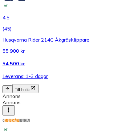
4.5
(
45
)
Husqvarna Rider 214C Åkgräsklippare
55 900 kr
54 500 kr
Leverans: 1-3 dagar
Till butik
Annons
Annons