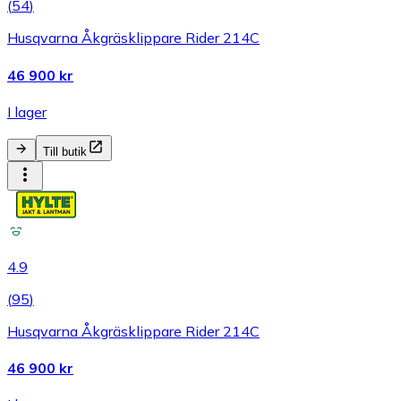
(
54
)
Husqvarna Åkgräsklippare Rider 214C
46 900 kr
I lager
Till butik
4.9
(
95
)
Husqvarna Åkgräsklippare Rider 214C
46 900 kr