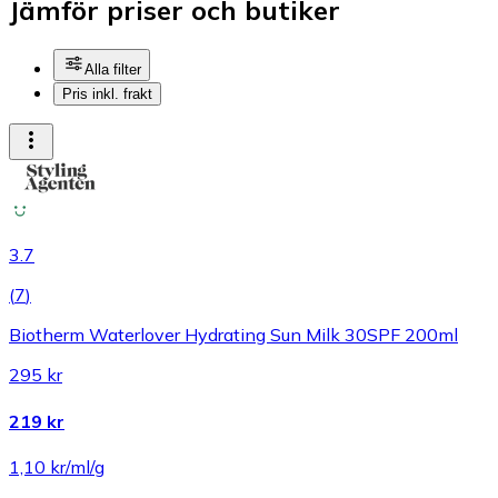
Jämför priser och butiker
Alla filter
Pris inkl. frakt
3.7
(
7
)
Biotherm Waterlover Hydrating Sun Milk 30SPF 200ml
295 kr
219 kr
1,10 kr/ml/g