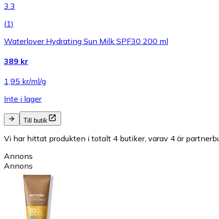
3.3
(
1
)
Waterlover Hydrating Sun Milk SPF30 200 ml
389 kr
1,95 kr/ml/g
Inte i lager
Till butik
Vi har hittat produkten i totalt 4 butiker, varav 4 är partnerbu
Annons
Annons