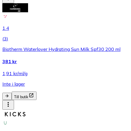
1.4
(
3
)
Biotherm Waterlover Hydrating Sun Milk Spf30 200 ml
381 kr
1,91 kr/ml/g
Inte i lager
Till butik