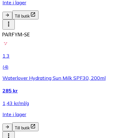
Inte i lager
Till butik
1.3
(
4
)
Waterlover Hydrating Sun Milk SPF30, 200ml
285 kr
1,43 kr/ml/g
Inte i lager
Till butik