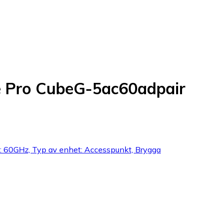
e Pro CubeG-5ac60adpair
d: 60GHz, Typ av enhet: Accesspunkt, Brygga