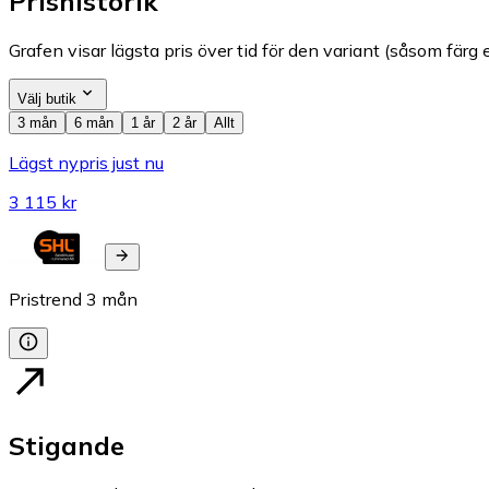
Prishistorik
Grafen visar lägsta pris över tid för den variant (såsom färg e
Välj butik
3 mån
6 mån
1 år
2 år
Allt
Lägst nypris just nu
3 115 kr
Pristrend
3
mån
Stigande