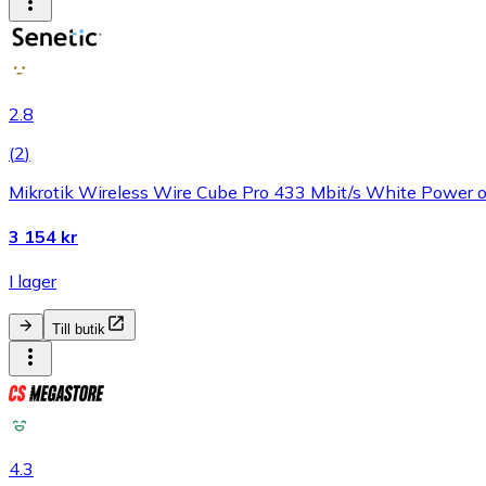
2.8
(
2
)
Mikrotik Wireless Wire Cube Pro 433 Mbit/s White Power o
3 154 kr
I lager
Till butik
4.3