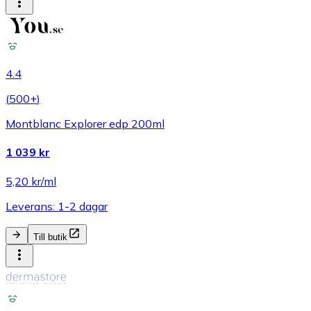
4.4
(
500+
)
Montblanc Explorer edp 200ml
1 039 kr
5,20 kr/ml
Leverans: 1-2 dagar
Till butik