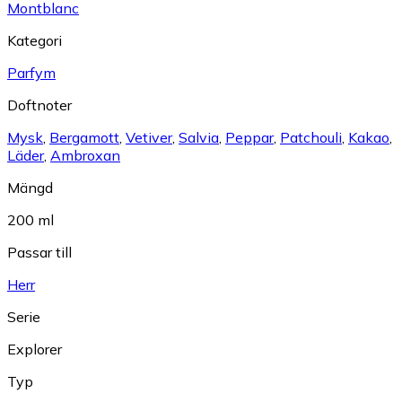
Montblanc
Kategori
Parfym
Doftnoter
Mysk
,
Bergamott
,
Vetiver
,
Salvia
,
Peppar
,
Patchouli
,
Kakao
,
Läder
,
Ambroxan
Mängd
200 ml
Passar till
Herr
Serie
Explorer
Typ