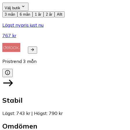
Välj butik
3 mån
6 mån
1 år
2 år
Allt
Lägst nypris just nu
767 kr
Pristrend
3
mån
Stabil
Lägst
:
743 kr
|
Högst
:
790 kr
Omdömen