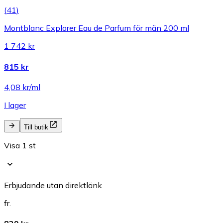
(
41
)
Montblanc Explorer Eau de Parfum för män 200 ml
1 742 kr
815 kr
4,08 kr/ml
I lager
Till butik
Visa 1 st
Erbjudande utan direktlänk
fr.