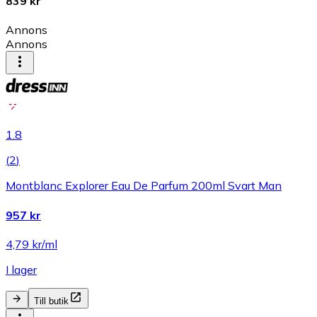
839 kr
Annons
Annons
1.8
(
2
)
Montblanc Explorer Eau De Parfum 200ml Svart Man
957 kr
4,79 kr/ml
I lager
Till butik