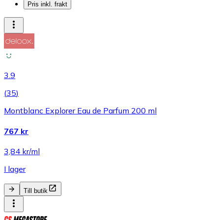
Pris inkl. frakt
3.9
(
35
)
Montblanc Explorer Eau de Parfum 200 ml
767 kr
3,84 kr/ml
I lager
Till butik