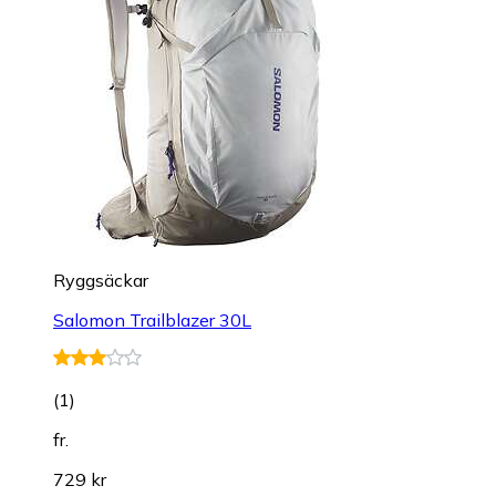
Ryggsäckar
Salomon Trailblazer 30L
(
1
)
fr.
729 kr