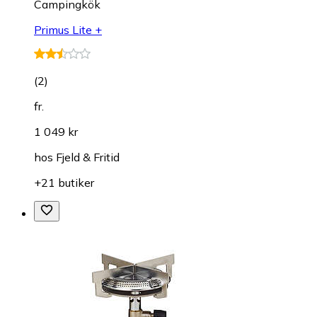
Campingkök
Primus Lite +
(
2
)
fr.
1 049 kr
hos
Fjeld & Fritid
+21 butiker