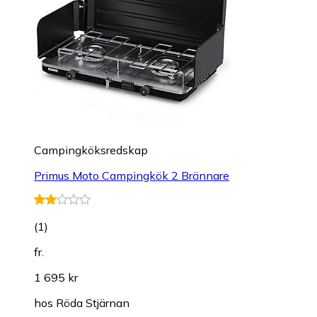
Campingköksredskap
Primus Moto Campingkök 2 Brännare
(
1
)
fr.
1 695 kr
hos
Röda Stjärnan