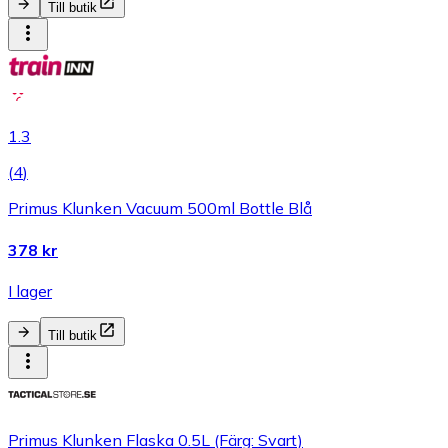
Till butik
1.3
(
4
)
Primus Klunken Vacuum 500ml Bottle Blå
378 kr
I lager
Till butik
Primus Klunken Flaska 0.5L (Färg: Svart)