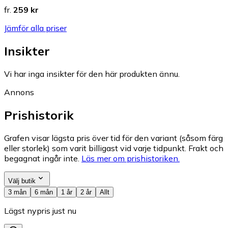
fr.
259 kr
Jämför alla priser
Insikter
Vi har inga insikter för den här produkten ännu.
Annons
Prishistorik
Grafen visar lägsta pris över tid för den variant (såsom färg
eller storlek) som varit billigast vid varje tidpunkt. Frakt och
begagnat ingår inte.
Läs mer om prishistoriken.
Välj butik
3 mån
6 mån
1 år
2 år
Allt
Lägst nypris just nu