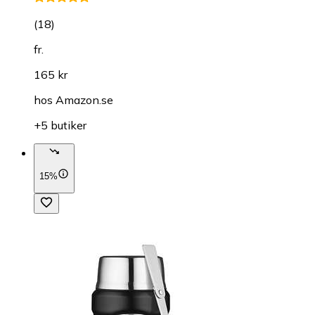
(
18
)
fr.
165 kr
hos
Amazon.se
+5 butiker
15%