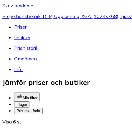
Skriv omdöme
Projektionsteknik: DLP, Upplösning: XGA (1024x768), Ljus
Priser
Insikter
Prishistorik
Omdömen
Info
Jämför priser och butiker
Alla filter
I lager
Pris inkl. frakt
Visa 6 st