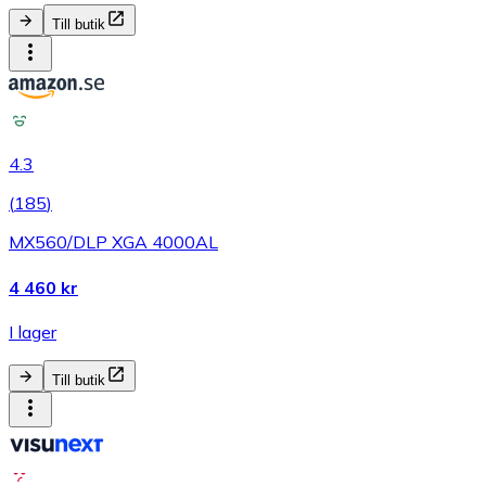
Till butik
4.3
(
185
)
MX560/DLP XGA 4000AL
4 460 kr
I lager
Till butik