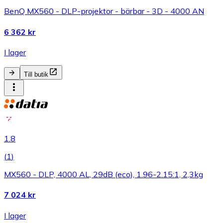
BenQ MX560 - DLP-projektor - bärbar - 3D - 4000 AN
6 362 kr
I lager
Till butik
1.8
(
1
)
MX560 - DLP, 4000 AL, 29dB (eco), 1.96-2.15:1, 2,3kg
7 024 kr
I lager