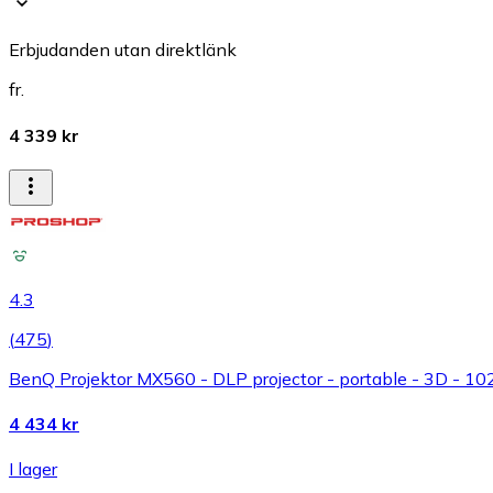
Erbjudanden utan direktlänk
fr.
4 339 kr
4.3
(
475
)
BenQ Projektor MX560 - DLP projector - portable - 3D - 1
4 434 kr
I lager