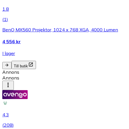
1.8
(
1
)
BenQ MX560 Projektor, 1024 x 768 XGA, 4000 Lumen
4 556 kr
I lager
Till butik
Annons
Annons
4.3
(
208
)