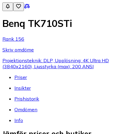
Benq TK710STi
Rank 156
Skriv omdöme
Projektionsteknik: DLP, Upplösning: 4K Ultra HD
(3840x2160), Ljusstyrka (max): 200 ANSI
Priser
Insikter
Prishistorik
Omdömen
Info
Jämför priser och butiker