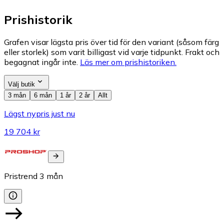
Prishistorik
Grafen visar lägsta pris över tid för den variant (såsom färg
eller storlek) som varit billigast vid varje tidpunkt. Frakt och
begagnat ingår inte.
Läs mer om prishistoriken.
Välj butik
3 mån
6 mån
1 år
2 år
Allt
Lägst nypris just nu
19 704 kr
Pristrend
3
mån