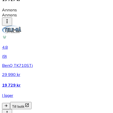
Annons
Annons
4.8
(
9
)
BenQ TK710STi
29 990 kr
19 729 kr
I lager
Till butik