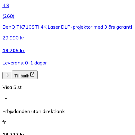
4.9
(
268
)
BenQ TK710STi 4K Laser DLP-projektor med 3 års garanti
29 990 kr
19 705 kr
Leverans: 0-1 dagar
Till butik
Visa 5 st
Erbjudanden utan direktlänk
fr.
19 727 kr