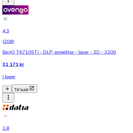
4.3
(
208
)
BenQ TK710STi - DLP-projektor - laser - 3D - 3200
31 171 kr
I lager
Till butik
1.8