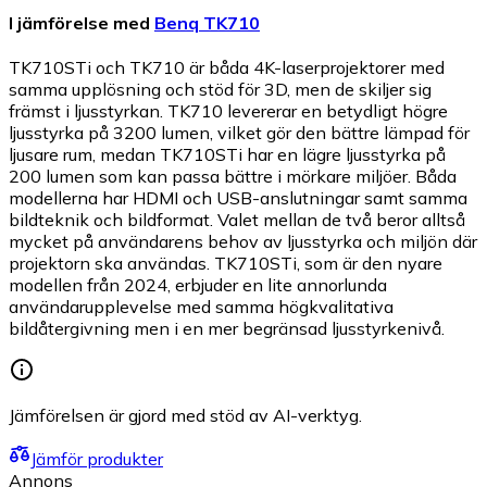
I jämförelse med
Benq TK710
TK710STi och TK710 är båda 4K-laserprojektorer med
samma upplösning och stöd för 3D, men de skiljer sig
främst i ljusstyrkan. TK710 levererar en betydligt högre
ljusstyrka på 3200 lumen, vilket gör den bättre lämpad för
ljusare rum, medan TK710STi har en lägre ljusstyrka på
200 lumen som kan passa bättre i mörkare miljöer. Båda
modellerna har HDMI och USB-anslutningar samt samma
bildteknik och bildformat. Valet mellan de två beror alltså
mycket på användarens behov av ljusstyrka och miljön där
projektorn ska användas. TK710STi, som är den nyare
modellen från 2024, erbjuder en lite annorlunda
användarupplevelse med samma högkvalitativa
bildåtergivning men i en mer begränsad ljusstyrkenivå.
Jämförelsen är gjord med stöd av AI-verktyg.
Jämför produkter
Annons