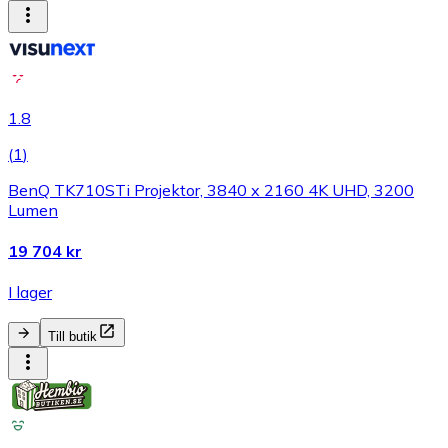
1.8
(
1
)
BenQ TK710STi Projektor, 3840 x 2160 4K UHD, 3200
Lumen
19 704 kr
I lager
Till butik