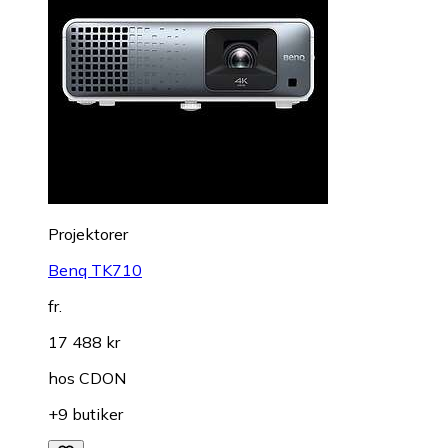
Projektorer
Benq TK710
fr.
17 488 kr
hos
CDON
+9 butiker