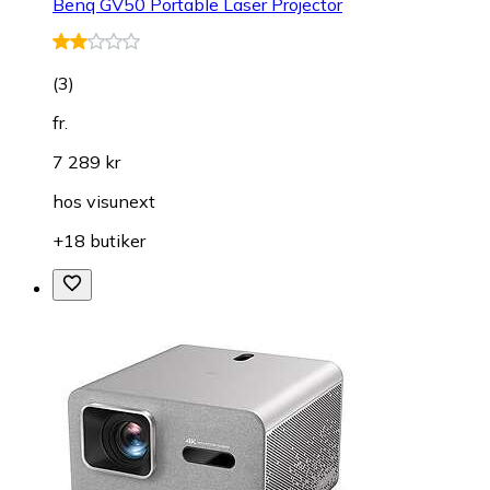
Benq GV50 Portable Laser Projector
(
3
)
fr.
7 289 kr
hos
visunext
+18 butiker