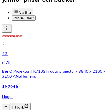
Alla filter
Pris inkl. frakt
4.3
(
475
)
BenQ Projektor TK710STi data projector - 3840 x 2160 -
3200 ANSI lumens
19 704 kr
I lager
Till butik