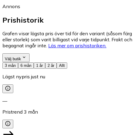
Annons
Prishistorik
Grafen visar lägsta pris över tid för den variant (såsom färg
eller storlek) som varit billigast vid varje tidpunkt. Frakt och
begagnat ingår inte.
Läs mer om prishistoriken.
Välj butik
3 mån
6 mån
1 år
2 år
Allt
Lägst nypris just nu
—
Pristrend
3
mån