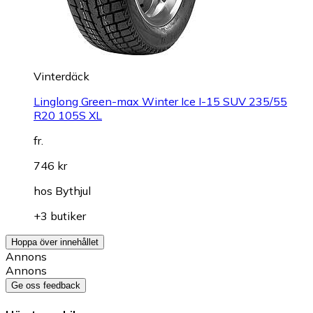
Vinterdäck
Linglong Green-max Winter Ice I-15 SUV 235/55
R20 105S XL
fr.
746 kr
hos
Bythjul
+3 butiker
Hoppa över innehållet
Annons
Annons
Ge oss feedback