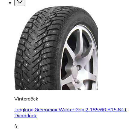
Vinterdäck
Linglong Greenmax Winter Grip 2 185/60 R15 84T
Dubbdäck
fr.