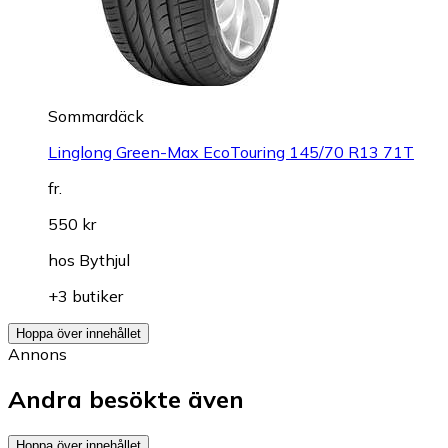
Sommardäck
Linglong Green-Max EcoTouring 145/70 R13 71T
fr.
550 kr
hos
Bythjul
+3 butiker
Hoppa över innehållet
Annons
Andra besökte även
Hoppa över innehållet