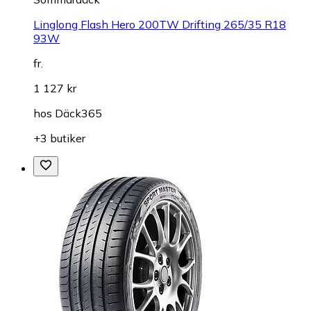
Linglong Flash Hero 200TW Drifting 265/35 R18
93W
fr.
1 127 kr
hos
Däck365
+3 butiker