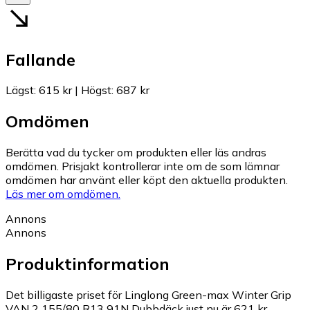
Fallande
Lägst
:
615 kr
|
Högst
:
687 kr
Omdömen
Berätta vad du tycker om produkten eller läs andras
omdömen. Prisjakt kontrollerar inte om de som lämnar
omdömen har använt eller köpt den aktuella produkten.
Läs mer om omdömen.
Annons
Annons
Produktinformation
Det billigaste priset för Linglong Green-max Winter Grip
VAN 2 155/80 R13 91N Dubbdäck just nu är 621 kr.