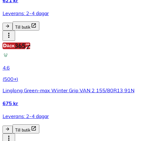
621 kr
Leverans: 2-4 dagar
Till butik
4.6
(
500+
)
Linglong Green-max Winter Grip VAN 2 155/80R13 91N
675 kr
Leverans: 2-4 dagar
Till butik