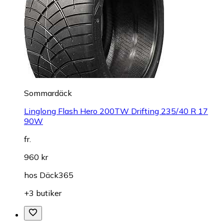
Sommardäck
Linglong Flash Hero 200TW Drifting 235/40 R 17
90W
fr.
960 kr
hos
Däck365
+3 butiker