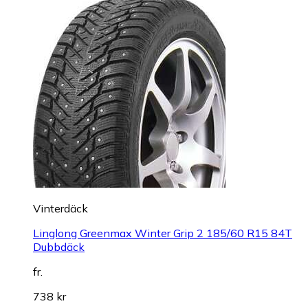
Vinterdäck
Linglong Greenmax Winter Grip 2 185/60 R15 84T
Dubbdäck
fr.
738 kr