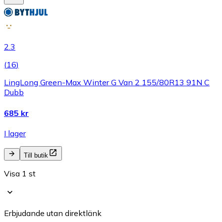
2.3
(
16
)
LingLong Green-Max Winter G Van 2 155/80R13 91N C
Dubb
685 kr
I lager
Till butik
Visa 1 st
Erbjudande utan direktlänk