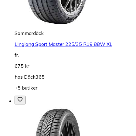
Sommardäck
Linglong Sport Master 225/35 R19 88W XL
fr.
675 kr
hos
Däck365
+5 butiker