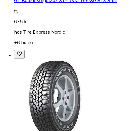
GT Radial KargoMax ST-4000 155/80 R13 84N
fr.
675 kr
hos
Tire Express Nordic
+6 butiker