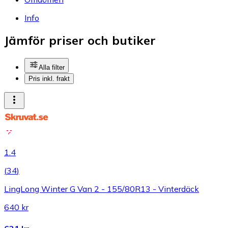
Info
Jämför priser och butiker
Alla filter
Pris inkl. frakt
1.4
(
34
)
LingLong Winter G Van 2 - 155/80R13 - Vinterdäck
640 kr