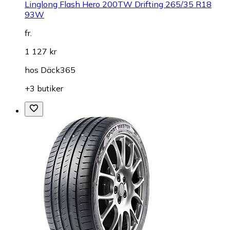
Linglong Flash Hero 200TW Drifting 265/35 R18
93W
fr.
1 127 kr
hos
Däck365
+3 butiker