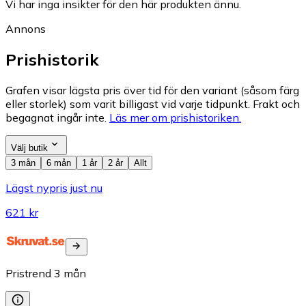
Vi har inga insikter för den här produkten ännu.
Annons
Prishistorik
Grafen visar lägsta pris över tid för den variant (såsom färg
eller storlek) som varit billigast vid varje tidpunkt. Frakt och
begagnat ingår inte.
Läs mer om prishistoriken.
Välj butik
3 mån
6 mån
1 år
2 år
Allt
Lägst nypris just nu
621 kr
Pristrend
3
mån