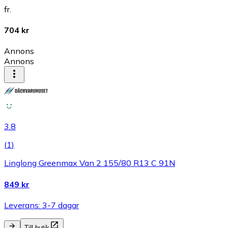
fr.
704 kr
Annons
Annons
3.8
(
1
)
Linglong Greenmax Van 2 155/80 R13 C 91N
849 kr
Leverans: 3-7 dagar
Till butik