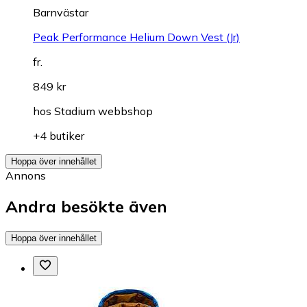
Barnvästar
Peak Performance Helium Down Vest (Jr)
fr.
849 kr
hos
Stadium webbshop
+4 butiker
Hoppa över innehållet
Annons
Andra besökte även
Hoppa över innehållet