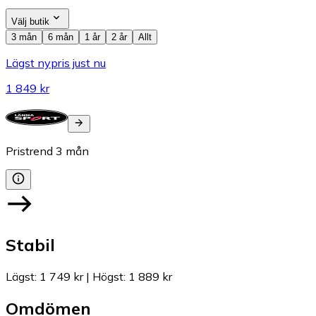
Välj butik
3 mån
6 mån
1 år
2 år
Allt
Lägst nypris just nu
1 849 kr
Pristrend
3
mån
Stabil
Lägst
:
1 749 kr
|
Högst
:
1 889 kr
Omdömen