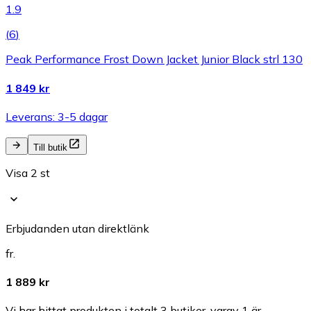
1.9
(
6
)
Peak Performance Frost Down Jacket Junior Black strl 130
1 849 kr
Leverans: 3-5 dagar
Till butik
Visa 2 st
Erbjudanden utan direktlänk
fr.
1 889 kr
Vi har hittat produkten i totalt 3 butiker, varav 1 är