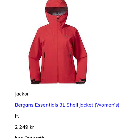
Jackor
Bergans Essentials 3L Shell Jacket (Women's)
fr.
2 249 kr
hos
Outnorth