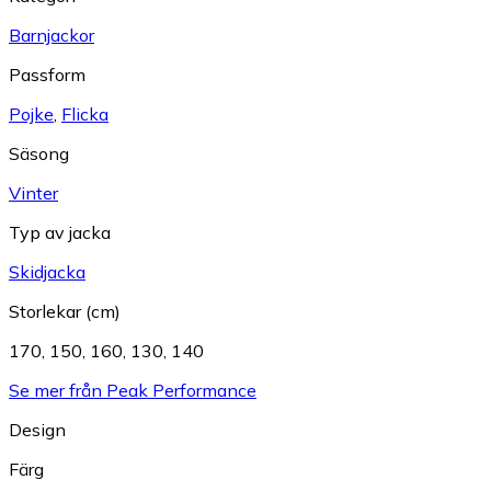
Barnjackor
Passform
Pojke
,
Flicka
Säsong
Vinter
Typ av jacka
Skidjacka
Storlekar (cm)
170
,
150
,
160
,
130
,
140
Se mer från Peak Performance
Design
Färg