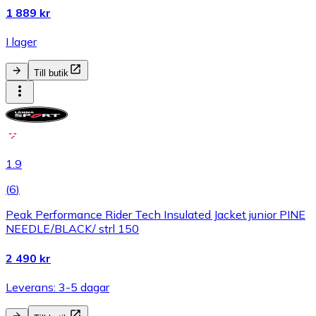
1 889 kr
I lager
Till butik
1.9
(
6
)
Peak Performance Rider Tech Insulated Jacket junior PINE
NEEDLE/BLACK/ strl 150
2 490 kr
Leverans: 3-5 dagar