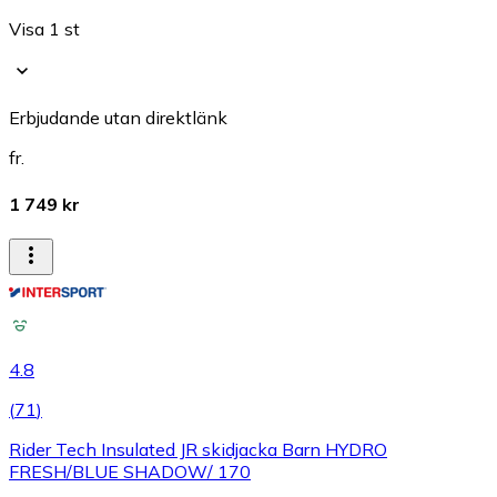
Visa 1 st
Erbjudande utan direktlänk
fr.
1 749 kr
4.8
(
71
)
Rider Tech Insulated JR skidjacka Barn HYDRO
FRESH/BLUE SHADOW/ 170