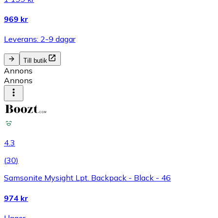
969 kr
Leverans: 2-9 dagar
Till butik
Annons
Annons
4.3
(
30
)
Samsonite Mysight Lpt. Backpack - Black - 46
974 kr