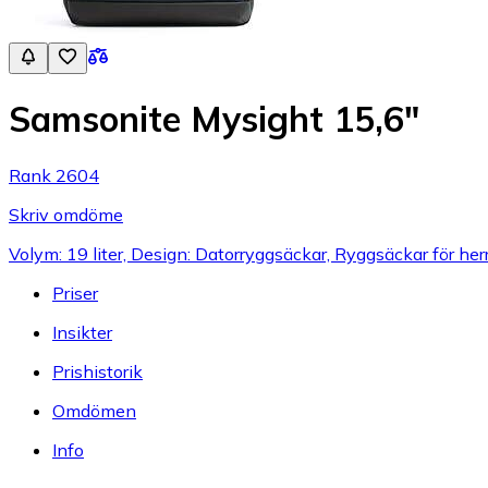
Samsonite Mysight 15,6"
Rank 2604
Skriv omdöme
Volym: 19 liter, Design: Datorryggsäckar, Ryggsäckar för her
Priser
Insikter
Prishistorik
Omdömen
Info