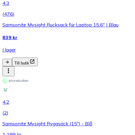
4.3
(
476
)
Samsonite Mysight Rucksack für Laptop 15.6" | Blau
839 kr
I lager
Till butik
4.2
(
2
)
Samsonite Mysight Ryggsäck (15") - Blå
1 199 kr