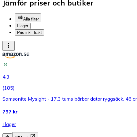
Jämför priser och butiker
Alla filter
I lager
Pris inkl. frakt
4.3
(
185
)
Samsonite Mysight - 17,3 tums bärbar dator ryggsäck, 46 cm,
797 kr
I lager