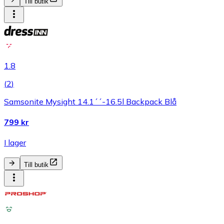
Till butik
1.8
(
2
)
Samsonite Mysight 14.1´´-16.5l Backpack Blå
799 kr
I lager
Till butik