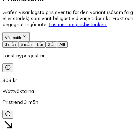
Grafen visar lägsta pris över tid för den variant (såsom färg
eller storlek) som varit billigast vid varje tidpunkt. Frakt och
begagnat ingår inte.
Läs mer om prishistoriken.
Välj butik
3 mån
6 mån
1 år
2 år
Allt
Lägst nypris just nu
303 kr
Wattväktarna
Pristrend
3
mån