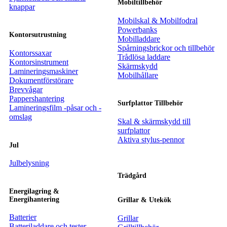
Mobiltillbehör
knappar
Mobilskal & Mobilfodral
Powerbanks
Kontorsutrustning
Mobilladdare
Spårningsbrickor och tillbehör
Kontorssaxar
Trådlösa laddare
Kontorsinstrument
Skärmskydd
Lamineringsmaskiner
Mobilhållare
Dokumentförstörare
Brevvågar
Pappershantering
Surfplattor Tillbehör
Lamineringsfilm -påsar och -
omslag
Skal & skärmskydd till
surfplattor
Aktiva stylus-pennor
Jul
Julbelysning
Trädgård
Energilagring &
Energihantering
Grillar & Utekök
Batterier
Grillar
Batteriladdare och tester