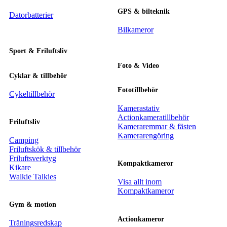
GPS & bilteknik
Datorbatterier
Bilkameror
Sport & Friluftsliv
Foto & Video
Cyklar & tillbehör
Fototillbehör
Cykeltillbehör
Kamerastativ
Actionkameratillbehör
Friluftsliv
Kameraremmar & fästen
Kamerarengöring
Camping
Friluftskök & tillbehör
Friluftsverktyg
Kompaktkameror
Kikare
Walkie Talkies
Visa allt inom
Kompaktkameror
Gym & motion
Actionkameror
Träningsredskap