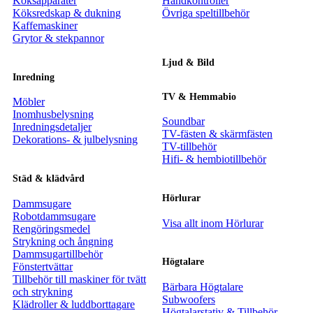
Köksapparater
Handkontroller
Köksredskap & dukning
Övriga speltillbehör
Kaffemaskiner
Grytor & stekpannor
Ljud & Bild
Inredning
TV & Hemmabio
Möbler
Inomhusbelysning
Soundbar
Inredningsdetaljer
TV-fästen & skärmfästen
Dekorations- & julbelysning
TV-tillbehör
Hifi- & hembiotillbehör
Städ & klädvård
Hörlurar
Dammsugare
Robotdammsugare
Visa allt inom Hörlurar
Rengöringsmedel
Strykning och ångning
Dammsugartillbehör
Högtalare
Fönstertvättar
Tillbehör till maskiner för tvätt
Bärbara Högtalare
och strykning
Subwoofers
Klädroller & luddborttagare
Högtalarstativ & Tillbehör