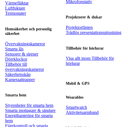
Mikrofonstativ
Värmefläktar
Luftfuktare
Termostater
Projektorer & dukar
Projektorfästen
Hemsäkerhet och personlig
Trådlös presentationsutrustning
säkerhet
Övervakningskameror
Tillbehör för hörlurar
Smarta lås
Sensorer & sirener
Visa allt inom Tillbehör för
Dörrklockor
hörlurar
Tillbehör till
övervakningskameror
Säkerhetsskåp
Kameraattrapper
Mobil & GPS
Smarta hem
Wearables
Styrenheter för smarta hem
Smartwatch
Smarta mottagare & sändare
Aktivitetsarmband
Energihantering för smarta
hem
Fjärrkontroll och smarta