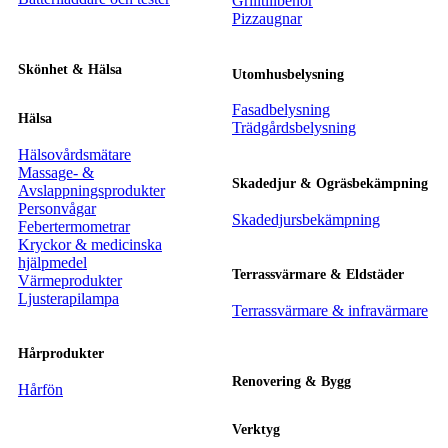
Grilltillbehör
Pizzaugnar
Skönhet & Hälsa
Utomhusbelysning
Fasadbelysning
Hälsa
Trädgårdsbelysning
Hälsovårdsmätare
Massage- &
Skadedjur & Ogräsbekämpning
Avslappningsprodukter
Personvågar
Skadedjursbekämpning
Febertermometrar
Kryckor & medicinska
hjälpmedel
Terrassvärmare & Eldstäder
Värmeprodukter
Ljusterapilampa
Terrassvärmare & infravärmare
Hårprodukter
Renovering & Bygg
Hårfön
Verktyg