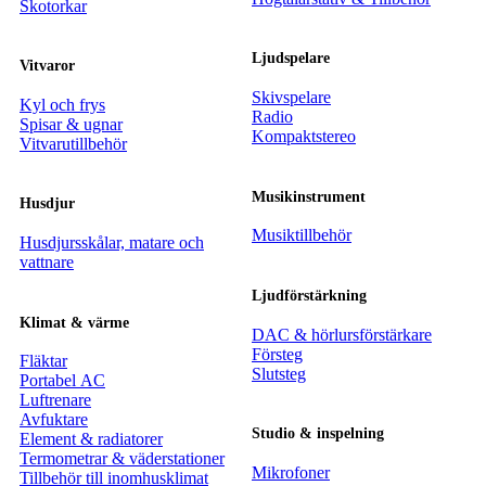
Skotorkar
Ljudspelare
Vitvaror
Skivspelare
Kyl och frys
Radio
Spisar & ugnar
Kompaktstereo
Vitvarutillbehör
Musikinstrument
Husdjur
Musiktillbehör
Husdjursskålar, matare och
vattnare
Ljudförstärkning
Klimat & värme
DAC & hörlursförstärkare
Försteg
Fläktar
Slutsteg
Portabel AC
Luftrenare
Avfuktare
Studio & inspelning
Element & radiatorer
Termometrar & väderstationer
Mikrofoner
Tillbehör till inomhusklimat