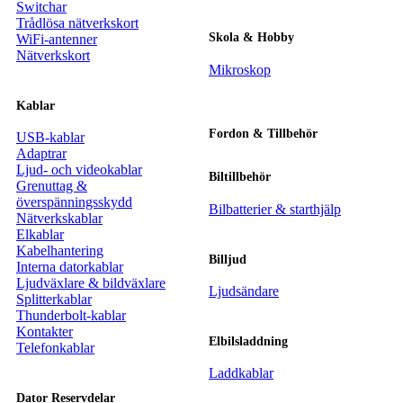
Switchar
Trådlösa nätverkskort
Skola & Hobby
WiFi-antenner
Nätverkskort
Mikroskop
Kablar
Fordon & Tillbehör
USB-kablar
Adaptrar
Ljud- och videokablar
Biltillbehör
Grenuttag &
överspänningsskydd
Bilbatterier & starthjälp
Nätverkskablar
Elkablar
Kabelhantering
Billjud
Interna datorkablar
Ljudväxlare & bildväxlare
Ljudsändare
Splitterkablar
Thunderbolt-kablar
Kontakter
Elbilsladdning
Telefonkablar
Laddkablar
Dator Reservdelar