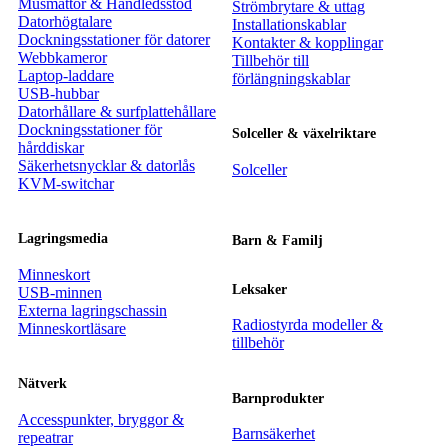
Musmattor & Handledsstöd
Strömbrytare & uttag
Datorhögtalare
Installationskablar
Dockningsstationer för datorer
Kontakter & kopplingar
Webbkameror
Tillbehör till
Laptop-laddare
förlängningskablar
USB-hubbar
Datorhållare & surfplattehållare
Dockningsstationer för
Solceller & växelriktare
hårddiskar
Säkerhetsnycklar & datorlås
Solceller
KVM-switchar
Lagringsmedia
Barn & Familj
Minneskort
Leksaker
USB-minnen
Externa lagringschassin
Radiostyrda modeller &
Minneskortläsare
tillbehör
Nätverk
Barnprodukter
Accesspunkter, bryggor &
Barnsäkerhet
repeatrar