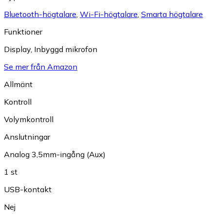
Bluetooth-högtalare
,
Wi-Fi-högtalare
,
Smarta högtalare
Funktioner
Display
,
Inbyggd mikrofon
Se mer från Amazon
Allmänt
Kontroll
Volymkontroll
Anslutningar
Analog 3,5mm-ingång (Aux)
1 st
USB-kontakt
Nej