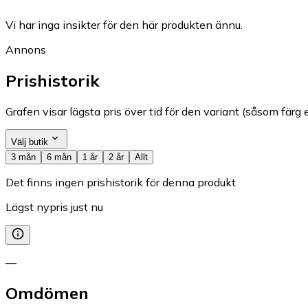
Vi har inga insikter för den här produkten ännu.
Annons
Prishistorik
Grafen visar lägsta pris över tid för den variant (såsom färg e
Välj butik
3 mån
6 mån
1 år
2 år
Allt
Det finns ingen prishistorik för denna produkt
Lägst nypris just nu
—
Omdömen