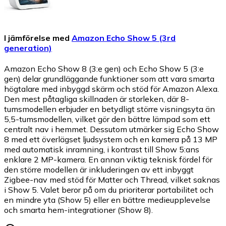
I jämförelse med
Amazon Echo Show 5 (3rd
generation)
Amazon Echo Show 8 (3:e gen) och Echo Show 5 (3:e
gen) delar grundläggande funktioner som att vara smarta
högtalare med inbyggd skärm och stöd för Amazon Alexa.
Den mest påtagliga skillnaden är storleken, där 8-
tumsmodellen erbjuder en betydligt större visningsyta än
5,5-tumsmodellen, vilket gör den bättre lämpad som ett
centralt nav i hemmet. Dessutom utmärker sig Echo Show
8 med ett överlägset ljudsystem och en kamera på 13 MP
med automatisk inramning, i kontrast till Show 5:ans
enklare 2 MP-kamera. En annan viktig teknisk fördel för
den större modellen är inkluderingen av ett inbyggt
Zigbee-nav med stöd för Matter och Thread, vilket saknas
i Show 5. Valet beror på om du prioriterar portabilitet och
en mindre yta (Show 5) eller en bättre medieupplevelse
och smarta hem-integrationer (Show 8).