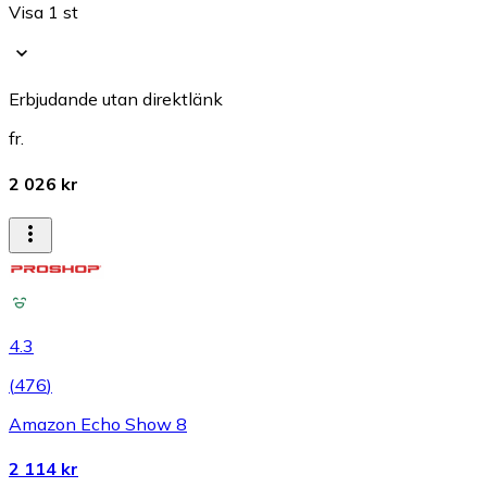
Visa 1 st
Erbjudande utan direktlänk
fr.
2 026 kr
4.3
(
476
)
Amazon Echo Show 8
2 114 kr