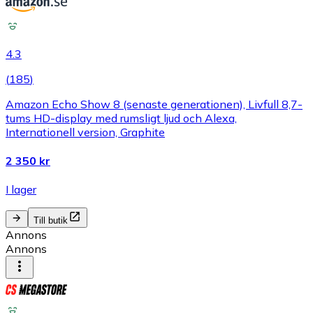
4.3
(
185
)
Amazon Echo Show 8 (senaste generationen), Livfull 8,7-
tums HD-display med rumsligt ljud och Alexa,
Internationell version, Graphite
2 350 kr
I lager
Till butik
Annons
Annons