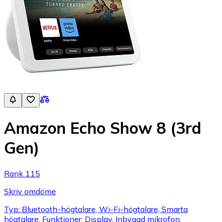
Amazon Echo Show 8 (3rd
Gen)
Rank 115
Skriv omdöme
Typ: Bluetooth-högtalare, Wi-Fi-högtalare, Smarta
högtalare, Funktioner: Display, Inbyggd mikrofon,