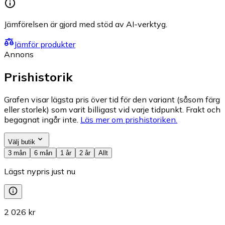
Jämförelsen är gjord med stöd av AI-verktyg.
Jämför produkter
Annons
Prishistorik
Grafen visar lägsta pris över tid för den variant (såsom färg
eller storlek) som varit billigast vid varje tidpunkt. Frakt och
begagnat ingår inte.
Läs mer om prishistoriken.
Välj butik
3 mån
6 mån
1 år
2 år
Allt
Lägst nypris just nu
2 026 kr